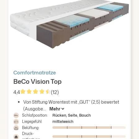
Erklärung auf unserer Website ändern oder widerrufen.
Comfortmatratze
BeCo Vision Top
4,4
(12)
Durchschnittliche Bewertung von 4.42 von 5 Stern
Von Stiftung Warentest mit „GUT“ (2,5) bewertet
(Ausgabe...
Mehr
Schlafposition:
Rücken, Seite, Bauch
Liegegefühl:
mittelweich
Belüftung:
Druck-