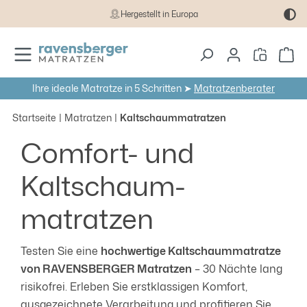
Hergestellt in Europa
Zum Hauptinhalt springen
Wa
Ihre ideale Matratze in 5 Schritten ➤
Matratzenberater
Startseite
Matratzen
Kaltschaummatratzen
Comfort- und
Kaltschaum­
matratzen
Testen Sie eine
hochwertige Kaltschaummatratze
von RAVENSBERGER Matratzen
– 30 Nächte lang
risikofrei. Erleben Sie erstklassigen Komfort,
ausgezeichnete Verarbeitung und profitieren Sie