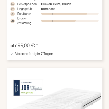
Schlafposition:
Rücken, Seite, Bauch
Liegegefühl:
mittelfest
Belüftung:
Druck-
entlastung:
Verkaufspreis:
199,00 € *
ab
Versandfertig in 7 Tagen