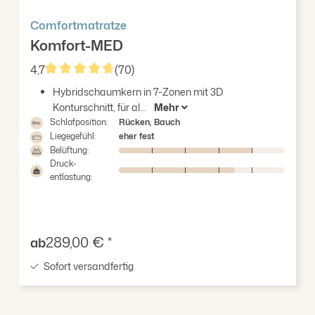
Comfortmatratze
Komfort-MED
4,7
(70)
Durchschnittliche Bewertung von 4.73 von 5 Stern
Hybridschaumkern in 7-Zonen mit 3D
Konturschnitt, für al...
Mehr
Schlafposition:
Rücken, Bauch
Liegegefühl:
eher fest
Belüftung:
Druck-
entlastung:
Verkaufspreis:
289,00 € *
ab
Sofort versandfertig