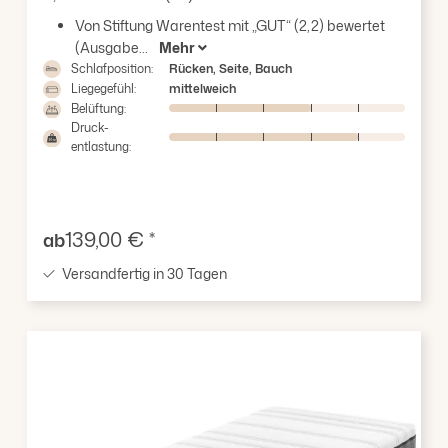
Durchschnittliche Bewertung von 4.82 von 5 Stern
Von Stiftung Warentest mit „GUT“ (2,2) bewertet
(Ausgabe...
Mehr
Schlafposition:
Rücken, Seite, Bauch
Liegegefühl:
mittelweich
Belüftung:
Druck-
entlastung:
Verkaufspreis:
139,00 € *
ab
Versandfertig in 30 Tagen