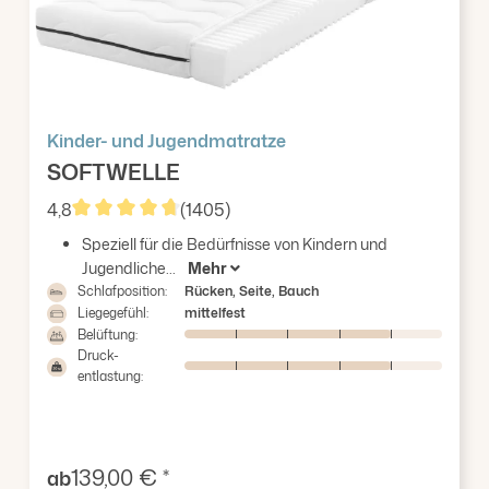
Kinder- und Jugendmatratze
SOFTWELLE
4,8
(1405)
Durchschnittliche Bewertung von 4.83 von 5 Stern
Speziell für die Bedürfnisse von Kindern und
Jugendliche...
Mehr
Schlafposition:
Rücken, Seite, Bauch
Liegegefühl:
mittelfest
Belüftung:
Druck-
entlastung:
Verkaufspreis:
139,00 € *
ab