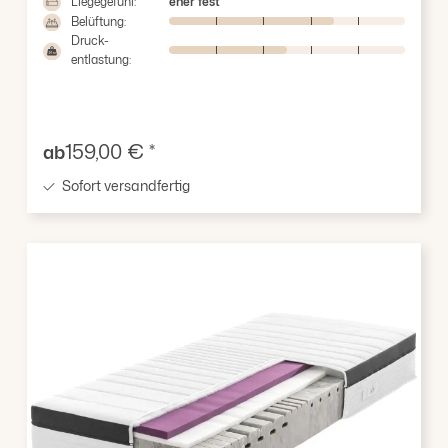
Liegegefühl:
eher fest
Belüftung:
Druck-
entlastung:
Verkaufspreis:
159,00 € *
ab
Sofort versandfertig