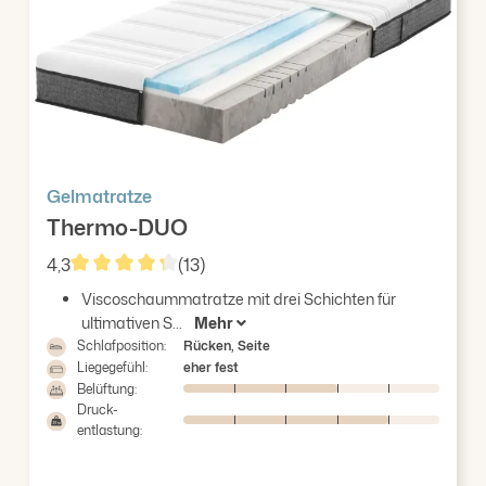
Gelmatratze
Thermo-DUO
4,3
(13)
Durchschnittliche Bewertung von 4.31 von 5 Stern
Viscoschaummatratze mit drei Schichten für
ultimativen S...
Mehr
Schlafposition:
Rücken, Seite
Liegegefühl:
eher fest
Belüftung:
Druck-
entlastung: