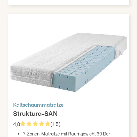
Kaltschaummatratze
Struktura-SAN
4,8
(115)
Durchschnittliche Bewertung von 4.84 von 5 Ster
7-Zonen-Matratze mit Raumgewicht 60 Der