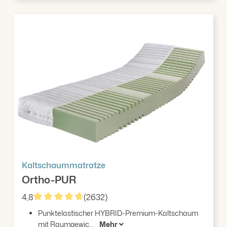
Kaltschaummatratze
Ortho-PUR
4,8
(2632)
Durchschnittliche Bewertung von 4.83 von 5 Stern
Punktelastischer HYBRID-Premium-Kaltschaum
mit Raumgewic...
Mehr