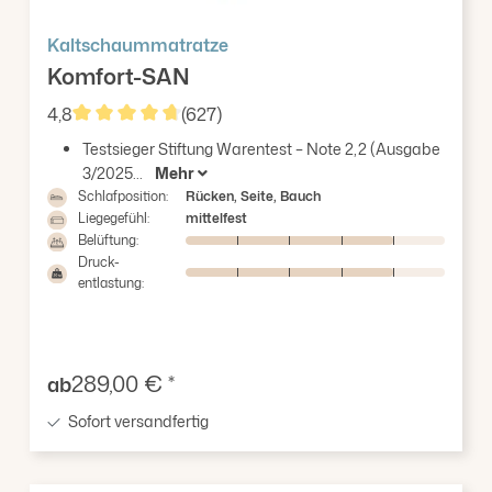
Kaltschaummatratze
Komfort-SAN
4,8
(627)
Durchschnittliche Bewertung von 4.8 von 5 Sterne
Testsieger Stiftung Warentest – Note 2,2 (Ausgabe
3/2025...
Mehr
Schlafposition:
Rücken, Seite, Bauch
Liegegefühl:
mittelfest
Belüftung:
Druck-
entlastung:
Verkaufspreis:
289,00 € *
ab
Sofort versandfertig