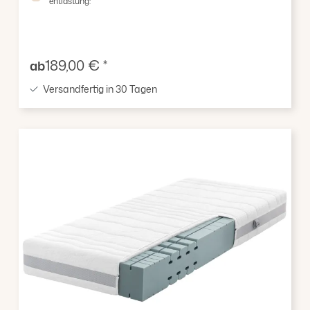
entlastung:
Verkaufspreis:
189,00 € *
ab
Versandfertig in 30 Tagen