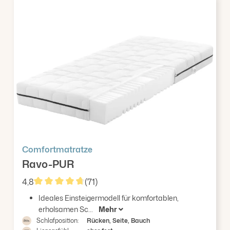
Comfortmatratze
Ravo-PUR
4,8
(71)
Durchschnittliche Bewertung von 4.85 von 5 Ster
Ideales Einsteigermodell für komfortablen,
erholsamen Sc...
Mehr
Schlafposition:
Rücken, Seite, Bauch