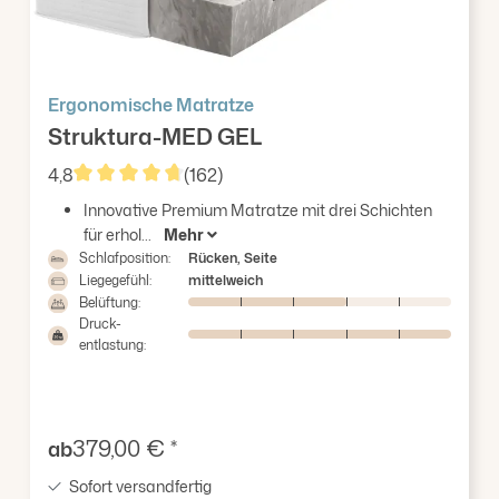
Ergonomische Matratze
Struktura-MED GEL
4,8
(162)
Durchschnittliche Bewertung von 4.8 von 5 Sterne
Innovative Premium Matratze mit drei Schichten
für erhol...
Mehr
Schlafposition:
Rücken, Seite
Liegegefühl:
mittelweich
Belüftung:
Druck-
entlastung:
Verkaufspreis:
379,00 € *
ab
Sofort versandfertig