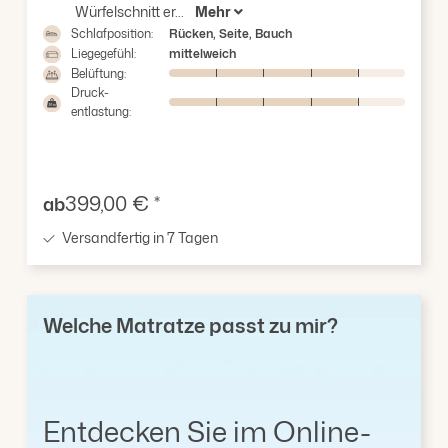
Würfelschnitt er...
Mehr
Schlafposition:
Rücken, Seite, Bauch
Liegegefühl:
mittelweich
Belüftung:
Druck-
entlastung:
Verkaufspreis:
399,00 € *
ab
Versandfertig in 7 Tagen
Welche Matratze passt zu mir?
Entdecken Sie im Online-