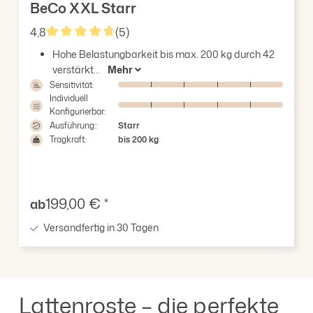
BeCo XXL Starr
4,8
(5)
Durchschnittliche Bewertung von 4.8 von 5 Sterne
Hohe Belastungbarkeit bis max. 200 kg durch 42
verstärkt...
Mehr
Sensitivität:
Individuell
Konfigurierbar:
Ausführung::
Starr
Tragkraft:
bis 200 kg
Verkaufspreis:
199,00 € *
ab
Versandfertig in 30 Tagen
Lattenroste – die perfekte