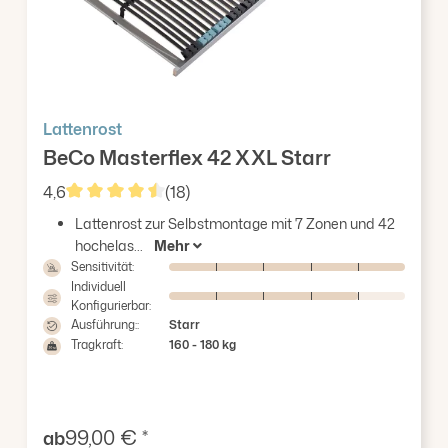
Lattenrost
BeCo Masterflex 42 XXL Starr
4,6
(18)
Durchschnittliche Bewertung von 4.56 von 5 Ster
Lattenrost zur Selbstmontage mit 7 Zonen und 42
hochelas...
Mehr
Sensitivität:
Individuell
Konfigurierbar:
Ausführung::
Starr
Tragkraft:
160 - 180 kg
Verkaufspreis:
99,00 € *
ab