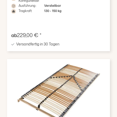
Konfigurierbar:
Ausführung::
Verstellbar
Tragkraft:
130 - 150 kg
Verkaufspreis:
229,00 € *
ab
Versandfertig in 30 Tagen