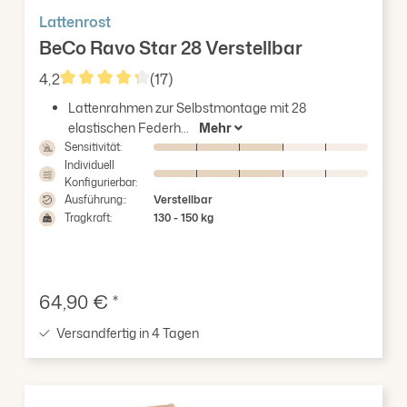
Lattenrost
BeCo Ravo Star 28 Verstellbar
4,2
(17)
Durchschnittliche Bewertung von 4.24 von 5 Stern
Lattenrahmen zur Selbstmontage mit 28
elastischen Federh...
Mehr
Sensitivität:
Individuell
Konfigurierbar:
Ausführung::
Verstellbar
Tragkraft:
130 - 150 kg
Verkaufspreis:
64,90 € *
Versandfertig in 4 Tagen