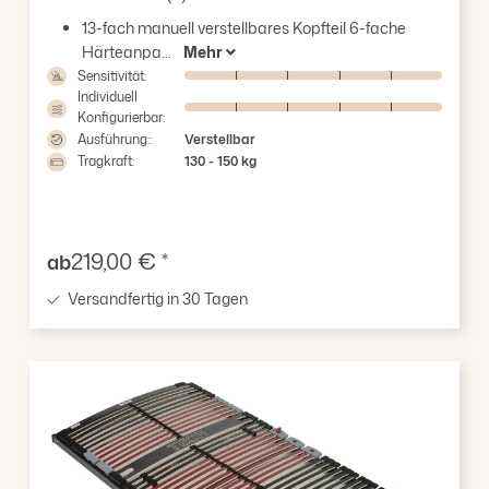
Durchschnittliche Bewertung von 4 von 5 Sternen
13-fach manuell verstellbares Kopfteil 6-fache
Härteanpa...
Mehr
Sensitivität:
Individuell
Konfigurierbar:
Ausführung::
Verstellbar
Tragkraft:
130 - 150 kg
Verkaufspreis:
219,00 € *
ab
Versandfertig in 30 Tagen