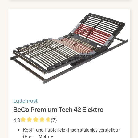
Lattenrost
BeCo Premium Tech 42 Elektro
4,9
(7)
Durchschnittliche Bewertung von 4.86 von 5 Ster
Kopf - und Fußteil elektrisch stufenlos verstellbar
(Fun...
Mehr