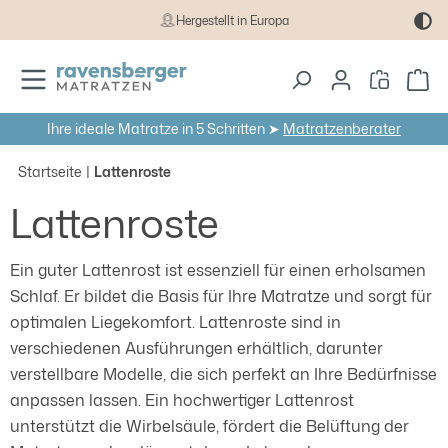
Hergestellt in Europa
Zum Hauptinhalt springen
Wa
Ihre ideale Matratze in 5 Schritten ➤
Matratzenberater
Startseite
Lattenroste
Lattenroste
Ein guter Lattenrost ist essenziell für einen erholsamen
Schlaf. Er bildet die Basis für Ihre Matratze und sorgt für
optimalen Liegekomfort. Lattenroste sind in
verschiedenen Ausführungen erhältlich, darunter
verstellbare Modelle, die sich perfekt an Ihre Bedürfnisse
anpassen lassen. Ein hochwertiger Lattenrost
unterstützt die Wirbelsäule, fördert die Belüftung der