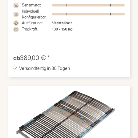
Sensitivität:
Individuell
Konfigurierbar:
Ausführung::
Verstellbar
Tragkraft:
130 - 150 kg
Verkaufspreis:
389,00 € *
ab
Versandfertig in 30 Tagen