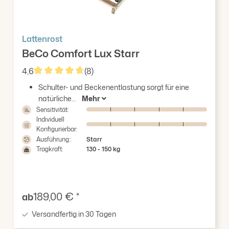
Lattenrost
BeCo Comfort Lux Starr
4,6
(8)
Durchschnittliche Bewertung von 4.63 von 5 Stern
Schulter- und Beckenentlastung sorgt für eine
natürliche...
Mehr
Sensitivität:
Individuell
Konfigurierbar:
Ausführung::
Starr
Tragkraft:
130 - 150 kg
Verkaufspreis:
189,00 € *
ab
Versandfertig in 30 Tagen