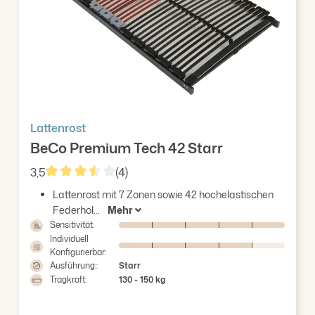
Lattenrost
BeCo Premium Tech 42 Starr
3,5
(4)
Durchschnittliche Bewertung von 3.5 von 5 Sterne
Lattenrost mit 7 Zonen sowie 42 hochelastischen
Federhol...
Mehr
Sensitivität:
Individuell
Konfigurierbar:
Ausführung::
Starr
Tragkraft:
130 - 150 kg