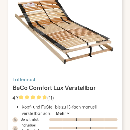
Lattenrost
BeCo Comfort Lux Verstellbar
4,7
(11)
Durchschnittliche Bewertung von 4.73 von 5 Stern
Kopf- und Fußteil bis zu 13-fach manuell
verstellbar Sch...
Mehr
Sensitivität:
Individuell