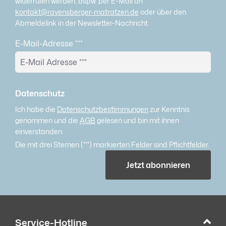
widerrufen werden, bspw. per E-Mail an
kontakt@ravensberger-matratzen.de
oder über den
Abmeldelink in der Newsletter-Nachricht.
E-Mail-Adresse
***
Datenschutz
Ich habe die
Datenschutzbestimmungen
zur Kenntnis
genommen und die
AGB
gelesen und bin mit ihnen
einverstanden.
Die mit drei Sternen (***) markierten Felder sind Pflichtfelder.
Jetzt abonnieren
Service-Hotline