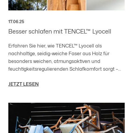
17.06.25
Besser schlafen mit TENCEL™ Lyocell
Erfahren Sie hier, wie TENCEL™ Lyocell als
nachhaltige, seidig-weiche Faser aus Holz für
besonders weichen, atmungsaktiven und
feuchtigkeitsregulierenden Schlafkomfort sorgt –
ideal für empfindliche Haut und ein frisches,
JETZT LESEN
hygienisches Schlafklima.