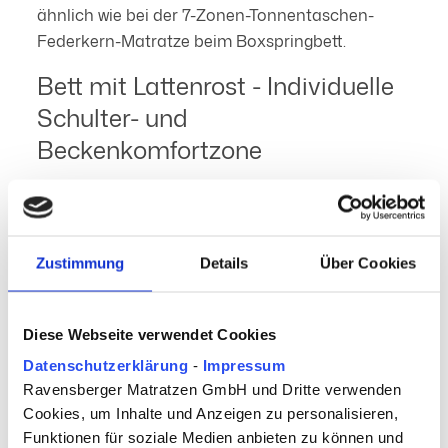
ähnlich wie bei der 7-Zonen-Tonnentaschen-
Federkern-Matratze beim Boxspringbett.
Bett mit Lattenrost - Individuelle
Schulter- und
Beckenkomfortzone
Flexible Leisten können auf den persönlichen
Bedarf eingestellt werden. Besonders wichtig ist
eine individuelle Anpassung im Schulterbereich,
Zustimmung
Details
Über Cookies
da hier sehr viel Körpergewicht aufliegt. Eine
genaue Einstellung begünstigt das Einsinken der
Schultern an der entsprechenden Stelle. Jedoch
Diese Webseite verwendet Cookies
nicht nur das bloße Verschieben ist hier möglich,
Datenschutzerklärung
-
Impressum
sondern auch eine unterschiedliche
Ravensberger Matratzen GmbH und Dritte verwenden
höhenverstellbare Anordnung der Leisten.
Cookies, um Inhalte und Anzeigen zu personalisieren,
Auch im Beckenbereich ist eine Anpassung des
Funktionen für soziale Medien anbieten zu können und