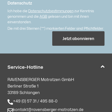
Datenschutz
Ich habe die
Datenschutzbestimmungen
zur Kenntnis
genommen und die
AGB
gelesen und bin mit ihnen
einverstanden.
Die mit drei Sternen (***) markierten Felder sind Pflichtfelder.
Jetzt abonnieren
Service-Hotline
RAVENSBERGER Matratzen GmbH
Berliner Straße 1
33189 Schlangen
+49 (0) 57 31 / 495 88-0
kontakt@ravensberger-matratzen.de