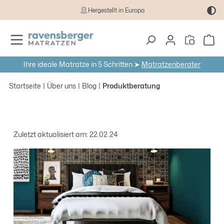
Hergestellt in Europa
Zum Hauptinhalt springen
Wa
Ihre ideale Matratze in 5 Schritten ➤
Matratzenberater
Startseite
Über uns
Blog
Produktberatung
Zuletzt aktualisiert am: 22.02.24