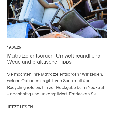
19.05.25
Matratze entsorgen: Umweltfreundliche
Wege und praktische Tipps
Sie möchten Ihre Matratze entsorgen? Wir zeigen,
welche Optionen es gibt: von Sperrmüll über
Recyclinghöfe bis hin zur Rückgabe beim Neukauf
– nachhaltig und unkompliziert. Entdecken Sie
außerdem Alternativen wie Spenden,
JETZT LESEN
Weiterverwendung oder Upcycling.