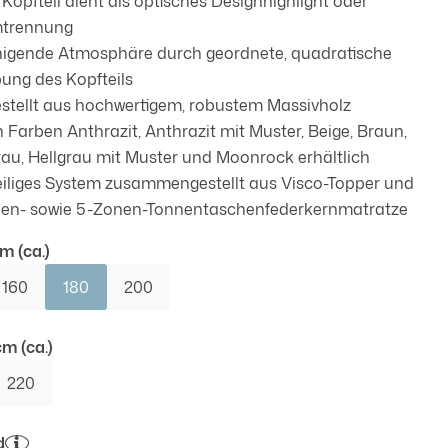
Kopfteil dient als optisches Designhighlight oder
trennung
igende Atmosphäre durch geordnete, quadratische
ung des Kopfteils
stellt aus hochwertigem, robustem Massivholz
n Farben Anthrazit, Anthrazit mit Muster, Beige, Braun,
rau, Hellgrau mit Muster und Moonrock erhältlich
eiliges System zusammengestellt aus Visco-Topper und
en- sowie 5-Zonen-Tonnentaschenfederkernmatratze
auswählen
cm (ca.)
160
180
200
auswählen
m (ca.)
220
auswählen
d