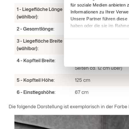
für soziale Medien anbieten 
1 - Liegefläche Länge
200 | 220 cm
Informationen zu Ihrer Verw
(wählbar):
Unsere Partner führen diese 
haben oder die sie im Rahm
2 - Gesamtlänge:
Liegefläche Länge + 14 cm
Dabei kann auch eine Übermi
3 - Liegefläche Breite
140 | 160 | 180 | 200 cm
geeignete Garantie erfolgen.
(wählbar):
Datenschutzhinweisen unter de
4 - Kopfteil Breite:
Liegefläche Breite + 24 c
oben beschriebene Verarbeitu
Einwilligung jederzeit von d
Seiten ca. 12 cm über)
5 - Kopfteil Höhe:
125 cm
6 - Einstiegshöhe:
67 cm
Die folgende Darstellung ist exemplarisch in der Farbe 