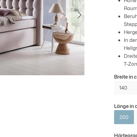
Hohe 
Raum
Beruh
Stepp
Herge
In de
Hellg
Dreit
7-Zon
Breite in 
140
Länge in c
200
Härtegra