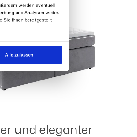
Außerdem werden eventuell
erbung und Analysen weiter.
Sie ihnen bereitgestellt
ngemessenheitsbeschluss oder
 und in den
Alle zulassen
icken, willigen Sie in die
h ein. Sie können Ihre
er und eleganter