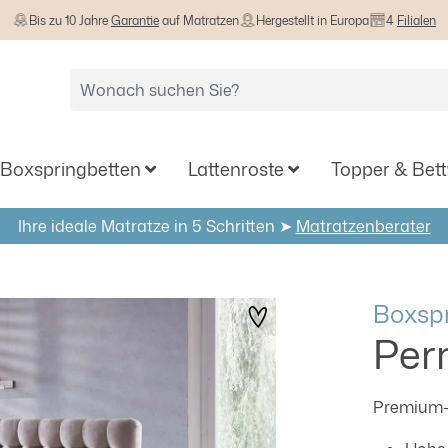
Bis zu 10 Jahre
Garantie
auf Matratzen
Hergestellt in Europa
4
Filialen
Boxspringbetten
Lattenroste
Topper & Bet
Ihre ideale Matratze in 5 Schritten ➤
Matratzenberater
Boxspr
Perr
Premium-Q