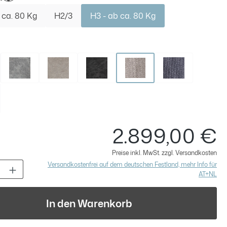
 ca. 80 Kg
H2/3
H3 - ab ca. 80 Kg
swählen
grau
Hellgrau Muster
Moonrock Muster
Anthrazit Muster
Beige
Anthrazit
n Muster
2.899,00 €
Re
Preise inkl. MwSt. zzgl. Versandkosten
t Anzahl: Gib den gewünschten Wert ein 
Versandkostenfrei auf dem deutschen Festland, mehr Info für
AT+NL
In den Warenkorb