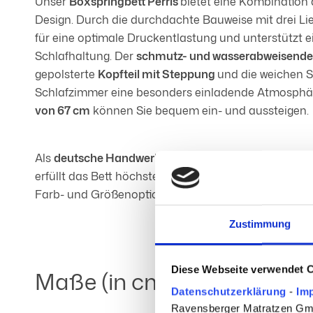
Unser
Boxspringbett Perris
bietet eine Kombination 
Design. Durch die durchdachte Bauweise mit drei Li
für eine optimale Druckentlastung und unterstützt 
Schlafhaltung. Der
schmutz- und wasserabweisende
gepolsterte
Kopfteil mit Steppung
und die weichen S
Schlafzimmer eine besonders einladende Atmosphä
von 67 cm
können Sie bequem ein- und aussteigen.
Als
deutsche Handwerkskunst
und aus hochwertig
erfüllt das Bett höchste Qualitätsstandards und pas
Farb- und Größenoptionen individuellen Vorlieben a
Zustimmung
Diese Webseite verwendet 
Maße (in cm)
Datenschutzerklärung
-
Im
Ravensberger Matratzen GmbH