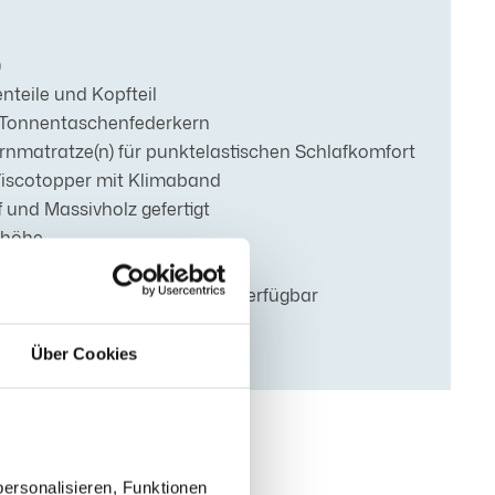
)
nteile und Kopfteil
-Tonnentaschenfederkern
nmatratze(n) für punktelastischen Schlafkomfort
 Viscotopper mit Klimaband
 und Massivholz gefertigt
zhöhe
tscher Manufaktur
en, Größen und Härtegraden verfügbar
Über Cookies
ersonalisieren, Funktionen