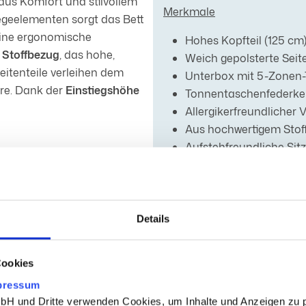
aus Komfort und stilvollem
Merkmale
egeelementen sorgt das Bett
eine ergonomische
Hohes Kopfteil (125 cm
 Stoffbezug
, das hohe,
Weich gepolsterte Seite
eitenteile verleihen dem
Unterbox mit 5-Zonen
re. Dank der
Einstiegshöhe
Tonnentaschenfederker
Allergikerfreundlicher
Aus hochwertigem Stoff
Aufstehfreundliche Sit
em
Massivholz
gefertigt,
Handgefertigt aus deu
st sich mit verschiedenen
In verschiedenen Farb
n.
Details
Cookies
pressum
 und Dritte verwenden Cookies, um Inhalte und Anzeigen zu p