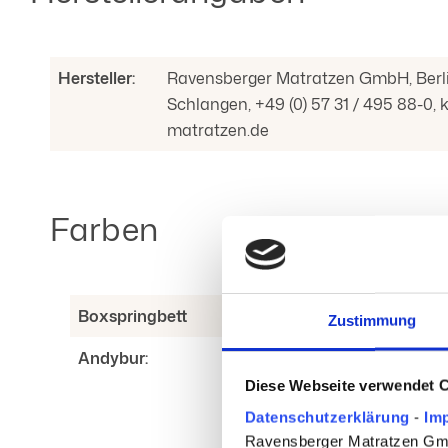
Hersteller:
Ravensberger Matratzen GmbH, Berlin
Schlangen, +49 (0) 57 31 / 495 88-0
matratzen.de
Farben
Boxspringbett
Farben
Boxsprin
Zustimmung
Andybur:
Anthrazit
KAZ:
Beige
Diese Webseite verwendet 
Hellgrau
Datenschutzerklärung
-
Im
Schwarz
Ravensberger Matratzen GmbH