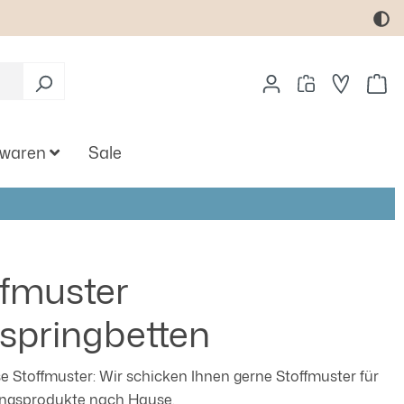
Du hast
Wa
twaren
Sale
ffmuster
springbetten
e Stoffmuster: Wir schicken Ihnen gerne Stoffmuster für
lingsprodukte nach Hause.