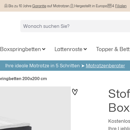
Bis zu 10 Jahre
Garantie
auf Matratzen
Hergestellt in Europa
4
Filialen
Boxspringbetten
Lattenroste
Topper & Bet
Ihre ideale Matratze in 5 Schritten ➤
Matratzenberater
ringbetten 200x200 cm
Sto
Box
Kostenlos
Ihre Lieb