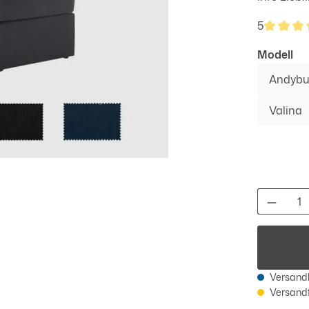
5
Durchsch
au
Modell
Andybu
Valina
Produk
Versandk
Versandfe