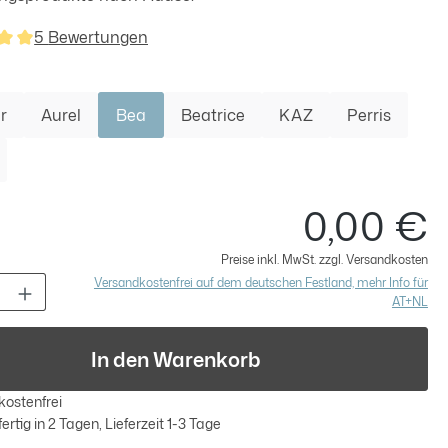
5 Bewertungen
nittliche Bewertung von 5 von 5 Sternen
swählen
r
Aurel
Bea
Beatrice
KAZ
Perris
0,00 €
Re
Preise inkl. MwSt. zzgl. Versandkosten
t Anzahl: Gib den gewünschten Wert ein 
Versandkostenfrei auf dem deutschen Festland, mehr Info für
AT+NL
In den Warenkorb
ostenfrei
rtig in 2 Tagen, Lieferzeit 1-3 Tage