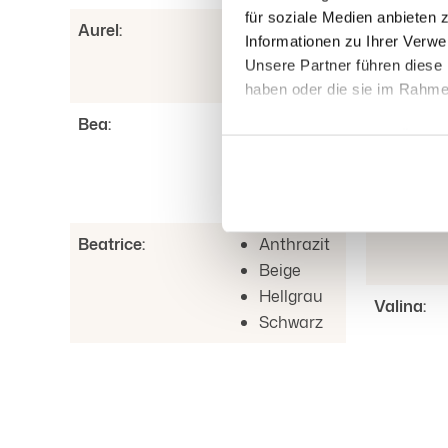
Perris:
für soziale Medien anbieten 
Aurel:
Anthrazit
Informationen zu Ihrer Verw
Beige
Unsere Partner führen diese 
Hellgrau
haben oder die sie im Rahm
Bea:
Anthrazit
Dabei kann auch eine Übermi
Beige
geeignete Garantie erfolgen.
Hellgrau
Datenschutzhinweisen unter de
Schwarz
oben beschriebene Verarbeitu
Einwilligung jederzeit von d
Beatrice:
Anthrazit
Beige
Hellgrau
Valina:
Schwarz