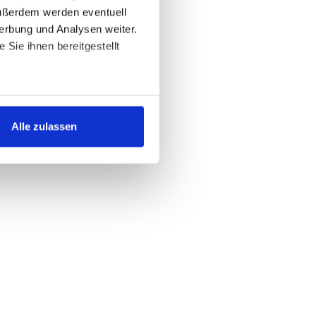
Außerdem werden eventuell
erbung und Analysen weiter.
Sie ihnen bereitgestellt
ngemessenheitsbeschluss oder
 und in den
Alle zulassen
icken, willigen Sie in die
h ein. Sie können Ihre