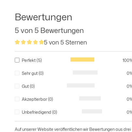
Bewertungen
5 von 5 Bewertungen
5 von 5 Sternen
Durchschnittliche Bewertung von 5 von 5 Sternen
Filter nach Punkten der Bewertung
Perfekt (5)
100
Sehr gut (0)
0
Gut (0)
0
Akzeptierbar (0)
0
Unbefriedigend (0)
0
Auf unserer Website veröffentlichen wir Bewertungen aus drei