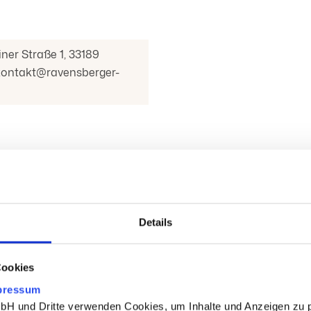
er Straße 1, 33189
, kontakt@ravensberger-
gbett
Farben
Details
Anthrazit
Beige
Cookies
Hellgrau
pressum
 und Dritte verwenden Cookies, um Inhalte und Anzeigen zu p