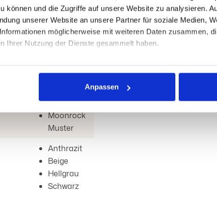
Anthrazit
zu können und die Zugriffe auf unsere Website zu analysieren. 
Anthrazit
endung unserer Website an unsere Partner für soziale Medien, W
Muster
Informationen möglicherweise mit weiteren Daten zusammen, die 
Beige
en Ihrer Nutzung der Dienste gesammelt haben.
Braun
Muster
ttlung Ihrer personenbezogenen Daten in ein Drittland ohne A
Hellgrau
 Informationen zu den damit verbundenen Risiken finden Sie hier
Anpassen
Hellgrau
m Abschnitt „Drittlandtransfer“. Indem Sie auf „Alle zulassen“ kl
ng und auch in die Datenübermittlung an Drittländer ausdrücklic
Muster
er Cookie-Erklärung auf unserer Website ändern oder widerrufen.
Moonrock
Muster
Anthrazit
Beige
Hellgrau
Schwarz