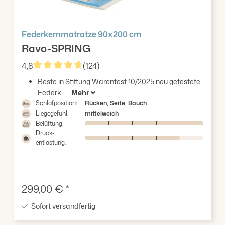
Federkernmatratze 90x200 cm
Ravo-SPRING
4,8
(124)
Durchschnittliche Bewertung von 4.83 von 5 Stern
Beste in Stiftung Warentest 10/2025 neu getestete
Federk...
Mehr
Schlafposition:
Rücken, Seite, Bauch
Liegegefühl:
mittelweich
Belüftung:
Druck-
entlastung:
Verkaufspreis:
299,00 € *
Sofort versandfertig