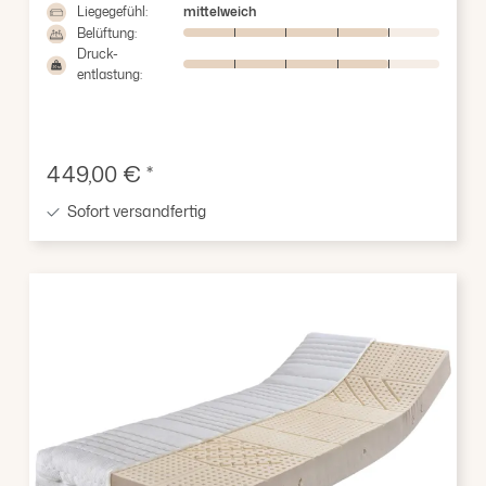
Liegegefühl:
mittelweich
Belüftung:
Druck-
entlastung:
Verkaufspreis:
449,00 € *
Sofort versandfertig