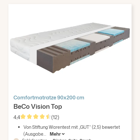
Comfortmatratze 90x200 cm
BeCo Vision Top
4,4
(12)
Durchschnittliche Bewertung von 4.42 von 5 Stern
Von Stiftung Warentest mit „GUT“ (2,5) bewertet
(Ausgabe...
Mehr