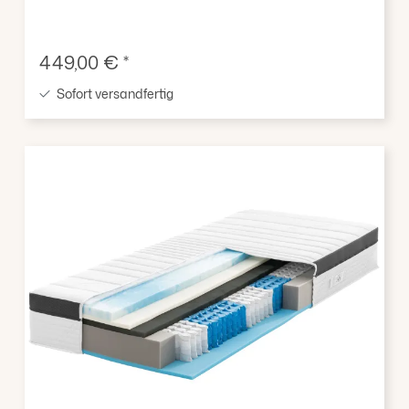
Verkaufspreis:
449,00 € *
Sofort versandfertig