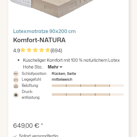
Latexmatratze 90x200 cm
Komfort-NATURA
4,9
(694)
Durchschnittliche Bewertung von 4.86 von 5 Ster
Kuscheliger Komfort mit 100 % natürlichem Latex
Hohe Sta...
Mehr
Schlafposition:
Rücken, Seite
Liegegefühl:
mittelweich
Belüftung:
Druck-
entlastung:
Verkaufspreis:
649,00 € *
Sofort versandfertig