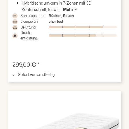
Durchschnittliche Bewertung von 4.73 von 5 Stern
Hybridschaumkern in 7-Zonen mit 3D
Konturschnitt, für al...
Mehr
Schlafposition:
Rücken, Bauch
Liegegefühl:
eher fest
Belüftung:
Druck-
entlastung:
Verkaufspreis:
299,00 € *
Sofort versandfertig