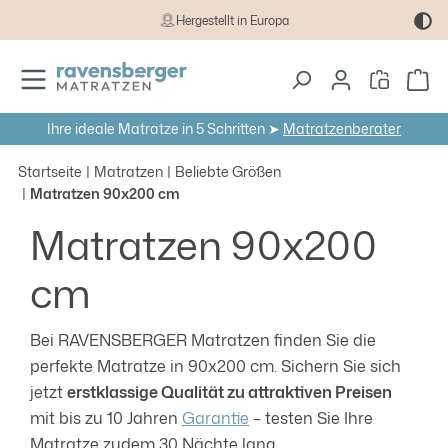
Hergestellt in Europa
Zum Hauptinhalt springen
Wa
Ihre ideale Matratze in 5 Schritten ➤
Matratzenberater
Startseite
Matratzen
Beliebte Größen
Matratzen 90x200 cm
Matratzen 90x200
cm
Bei RAVENSBERGER Matratzen finden Sie die
perfekte Matratze in 90x200 cm. Sichern Sie sich
jetzt
erstklassige Qualität zu attraktiven Preisen
mit bis zu 10 Jahren
Garantie
– testen Sie Ihre
Matratze zudem 30 Nächte lang.