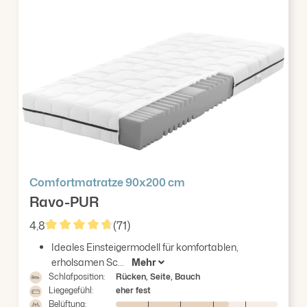
Comfortmatratze 90x200 cm
Ravo-PUR
4,8
(71)
Durchschnittliche Bewertung von 4.85 von 5 Ster
Ideales Einsteigermodell für komfortablen,
erholsamen Sc...
Mehr
Schlafposition:
Rücken, Seite, Bauch
Liegegefühl:
eher fest
Belüftung: