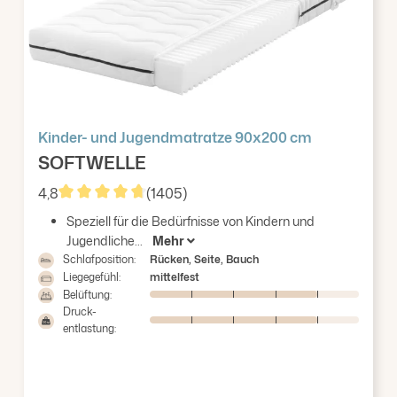
Kinder- und Jugendmatratze 90x200 cm
SOFTWELLE
4,8
(1405)
Durchschnittliche Bewertung von 4.83 von 5 Stern
Speziell für die Bedürfnisse von Kindern und
Jugendliche...
Mehr
Schlafposition:
Rücken, Seite, Bauch
Liegegefühl:
mittelfest
Belüftung:
Druck-
entlastung: