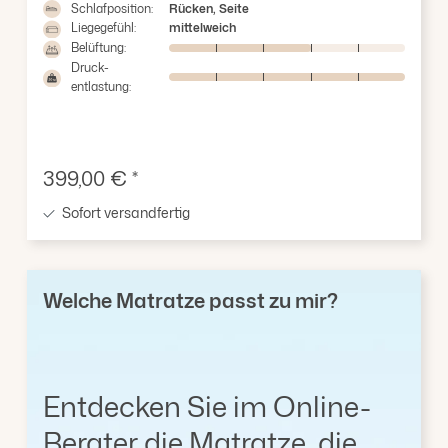
Schlafposition:
Rücken, Seite
Liegegefühl:
mittelweich
Belüftung:
Druck-
entlastung:
Verkaufspreis:
399,00 € *
Sofort versandfertig
Welche Matratze passt zu mir?
Entdecken Sie im Online-
Berater die Matratze, die