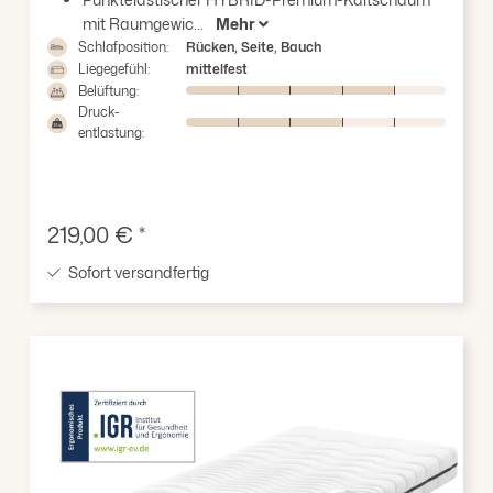
mit Raumgewic...
Mehr
Schlafposition:
Rücken, Seite, Bauch
Liegegefühl:
mittelfest
Belüftung:
Druck-
entlastung:
Verkaufspreis:
219,00 € *
Sofort versandfertig