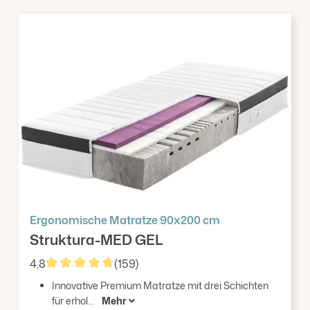
Ergonomische Matratze 90x200 cm
Struktura-MED GEL
4,8
(159)
Durchschnittliche Bewertung von 4.79 von 5 Stern
Innovative Premium Matratze mit drei Schichten
für erhol...
Mehr