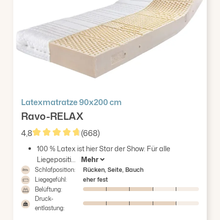
Erklärung auf unserer Website ändern oder widerrufen.
Latexmatratze 90x200 cm
Ravo-RELAX
4,8
(668)
Durchschnittliche Bewertung von 4.84 von 5 Ster
100 % Latex ist hier Star der Show: Für alle
Liegepositi...
Mehr
Schlafposition:
Rücken, Seite, Bauch
Liegegefühl:
eher fest
Belüftung:
Druck-
entlastung: