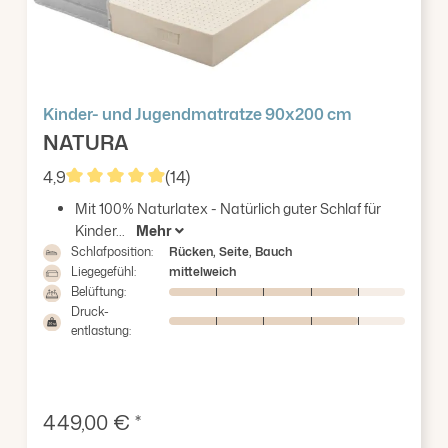
Kinder- und Jugendmatratze 90x200 cm
NATURA
4,9
(14)
Durchschnittliche Bewertung von 4.93 von 5 Stern
Mit 100% Naturlatex - Natürlich guter Schlaf für
Kinder...
Mehr
Schlafposition:
Rücken, Seite, Bauch
Liegegefühl:
mittelweich
Belüftung:
Druck-
entlastung:
Verkaufspreis:
449,00 € *