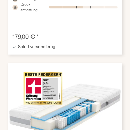
Druck-
entlastung:
Verkaufspreis:
179,00 € *
Sofort versandfertig