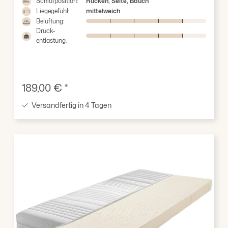
Schlafposition:
Rücken, Seite, Bauch
Liegegefühl:
mittelweich
Belüftung:
Druck-
entlastung:
Verkaufspreis:
189,00 € *
Versandfertig in 4 Tagen