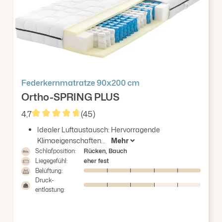
Federkernmatratze 90x200 cm
Ortho-SPRING PLUS
4,7
(45)
Durchschnittliche Bewertung von 4.73 von 5 Stern
Idealer Luftaustausch: Hervorragende
Klimaeigenschaften...
Mehr
Schlafposition:
Rücken, Bauch
Liegegefühl:
eher fest
Belüftung:
Druck-
entlastung: