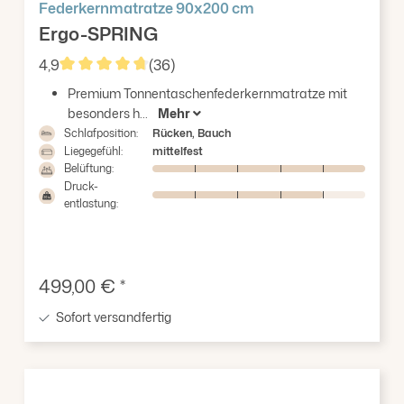
Federkernmatratze 90x200 cm
Ergo-SPRING
4,9
(36)
Durchschnittliche Bewertung von 4.86 von 5 Ster
Premium Tonnentaschenfederkernmatratze mit
besonders h...
Mehr
Schlafposition:
Rücken, Bauch
Liegegefühl:
mittelfest
Belüftung:
Druck-
entlastung:
Verkaufspreis:
499,00 € *
Sofort versandfertig