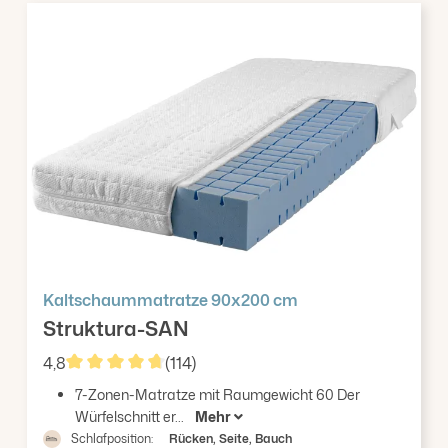
Kaltschaummatratze 90x200 cm
Struktura-SAN
4,8
(114)
Durchschnittliche Bewertung von 4.84 von 5 Ster
7-Zonen-Matratze mit Raumgewicht 60 Der
Würfelschnitt er...
Mehr
Schlafposition:
Rücken, Seite, Bauch