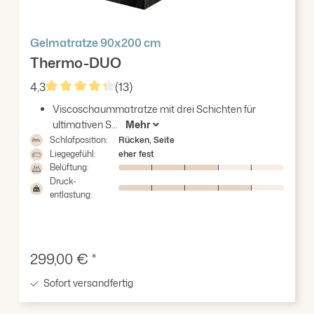
Gelmatratze 90x200 cm
Thermo-DUO
4,3
(13)
Durchschnittliche Bewertung von 4.31 von 5 Stern
Viscoschaummatratze mit drei Schichten für
ultimativen S...
Mehr
Schlafposition:
Rücken, Seite
Liegegefühl:
eher fest
Belüftung:
Druck-
entlastung:
Verkaufspreis:
299,00 € *
Sofort versandfertig