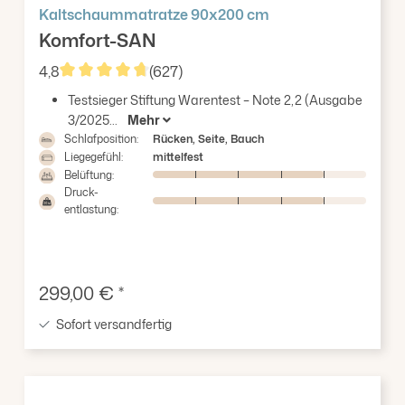
Kaltschaummatratze 90x200 cm
Komfort-SAN
4,8
(627)
Durchschnittliche Bewertung von 4.8 von 5 Sterne
Testsieger Stiftung Warentest – Note 2,2 (Ausgabe
3/2025...
Mehr
Schlafposition:
Rücken, Seite, Bauch
Liegegefühl:
mittelfest
Belüftung:
Druck-
entlastung:
Verkaufspreis:
299,00 € *
Sofort versandfertig