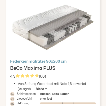
Federkernmatratze 90x200 cm
BeCo Maxima PLUS
4,9
(66)
Durchschnittliche Bewertung von 4.86 von 5 Ster
Von Stiftung Warentest mit Note 1,8 bewertet
(Ausgab...
Mehr
Schlafposition:
Rücken, Seite, Bauch
Liegegefühl:
eher fest
Belüftung: