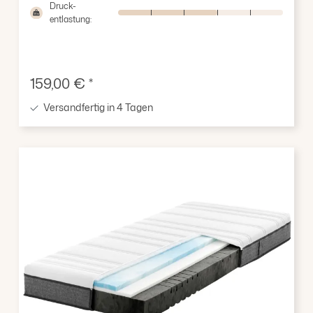
Druck-
entlastung:
Verkaufspreis:
159,00 € *
Versandfertig in 4 Tagen