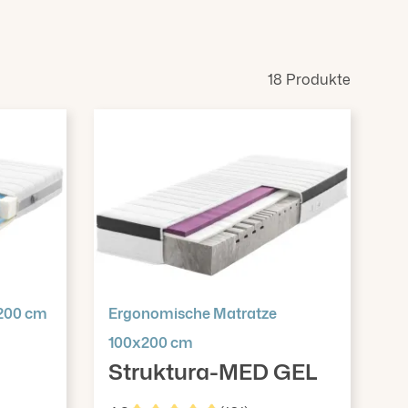
18 Produkte
200 cm
Ergonomische Matratze
100x200 cm
Struktura-MED GEL
ertung von 4.83 von 5 Sternen