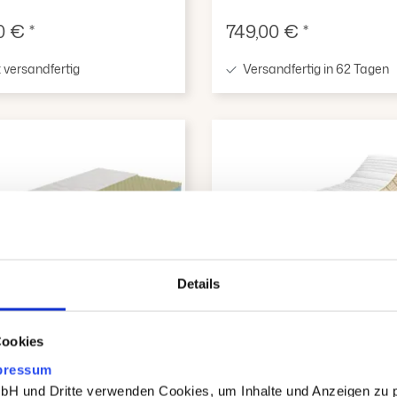
fspreis:
Verkaufspreis:
0 € *
749,00 € *
 versandfertig
Versandfertig in 62 Tagen
Details
Latexmatratze 100x200
tmatratze 100x200 cm
Ergo-NATURA
 Nightstyle
Cookies
o
pressum
4,8
(171)
 und Dritte verwenden Cookies, um Inhalte und Anzeigen zu p