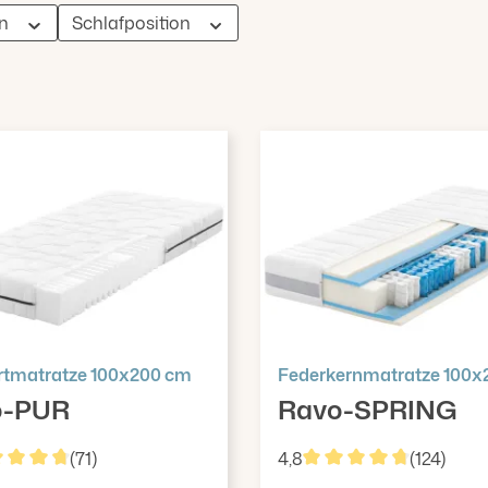
rn
Schlafposition
tmatratze 100x200 cm
Federkernmatratze 100x
o-PUR
Ravo-SPRING
(71)
4,8
(124)
hschnittliche Bewertung von 4.85 von 5 Sternen
Durchschnittliche Bew