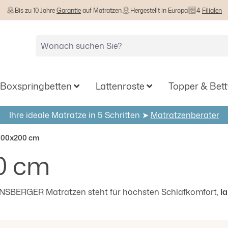
Bis zu 10 Jahre
Garantie
auf Matratzen
Hergestellt in Europa
4
Filialen
Boxspringbetten
Lattenroste
Topper & Bet
Ihre ideale Matratze in 5 Schritten ➤
Matratzenberater
100x200 cm
0 cm
ENSBERGER Matratzen steht für höchsten Schlafkomfort,
l