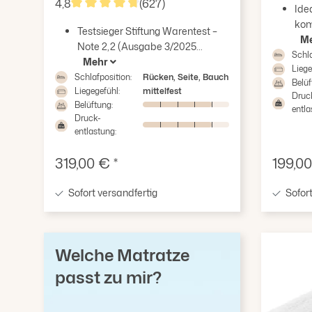
4,8
(627)
Ide
Durchschnittliche Bewertung von 4.8 von 5 S
kom
Testsieger Stiftung Warentest –
M
Note 2,2 (Ausgabe 3/2025...
Schla
Mehr
Liege
Schlafposition:
Rücken, Seite, Bauch
Belüf
Liegegefühl:
mittelfest
Druc
Belüftung:
entla
Druck-
entlastung:
Verkaufspreis:
Verkau
319,00 € *
199,00
Sofort versandfertig
Sofort
Welche Matratze
passt zu mir?