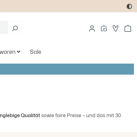
Du hast
Wa
twaren
Sale
anglebige Qualität
sowie faire Preise – und das mit 30