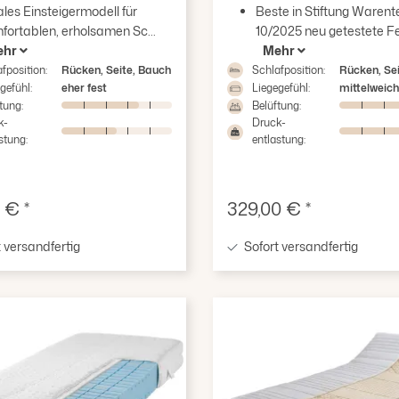
ales Einsteigermodell für
Beste in Stiftung Warent
ternen
fortablen, erholsamen Sc...
10/2025 neu getestete Fe
ehr
Mehr
fposition:
Rücken, Seite, Bauch
Schlafposition:
Rücken, Se
gefühl:
eher fest
Liegegefühl:
mittelweich
tung:
Belüftung:
k-
Druck-
stung:
entlastung:
fspreis:
Verkaufspreis:
 € *
329,00 € *
 versandfertig
Sofort versandfertig