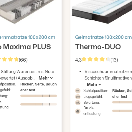
Gelmatratze 100x200 cm
ernmatratze 100x200 cm
Thermo-DUO
o Maxima PLUS
4,3
(13)
(66)
Durchschnittliche Bew
Sternen
hschnittliche Bewertung von 4.86 von 5 Sternen
Viscoschaummatratze mi
 Stiftung Warentest mit Note
Schichten für ultimativen 
 bewertet (Ausgab...
Mehr
Mehr
fposition:
Rücken, Seite, Bauch
gefühl:
eher fest
Schlafposition:
Rücken, Se
tung:
Liegegefühl:
eher fest
k-
Belüftung:
stung:
Druck-
entlastung: