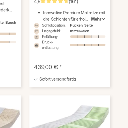
4,8
(161)
est
Durchschnittliche Bewertung von 4.8 vo
derk...
Innovative Premium Matratze mit
drei Schichten für erhol...
Mehr
ite, Bauch
Schlafposition:
Rücken, Seite
Liegegefühl:
mittelweich
Belüftung:
Druck-
entlastung:
Verkaufspreis:
439,00 € *
Sofort versandfertig