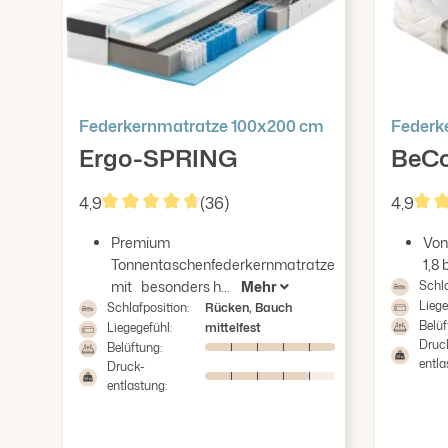
Federkernmatratze 100x200 cm
Federk
Ergo-SPRING
BeC
4,9
(36)
4,9
Durchschnittliche Bewertung von 4.86 von 5 
Durc
Premium
Von
Tonnentaschenfederkernmatratze
1,8
mit besonders h...
Mehr
Schla
Liege
Schlafposition:
Rücken, Bauch
Belüf
Liegegefühl:
mittelfest
Druc
Belüftung:
entla
Druck-
entlastung: