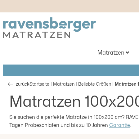
m Hauptinhalt springen
Zur Suche springen
Zur Hauptnavigation springen
Matratzen
zurück
Startseite
Matratzen
Beliebte Größen
Matratzen 
Matratzen 100x20
Sie suchen die perfekte Matratze in 100x200 cm? RAV
Tagen Probeschlafen und bis zu 10 Jahren
Garantie
.