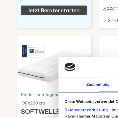
Verkau
499,0
Jetzt Berater starten
Sofort
Zustimmung
Kinder- und Jugendmatratze
Comfor
BeCo
Diese Webseite verwendet 
100x200 cm
SOFTWELLE
Visk
Datenschutzerklärung
-
Im
Ravensberger Matratzen GmbH