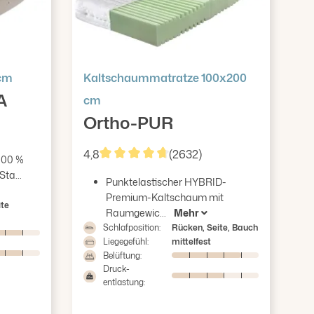
Kaltschaummatratze 100x200
 cm
A
cm
Ortho-PUR
ertung von 4.86 von 5 Sternen
4,8
(2632)
 100 %
Durchschnittliche Bewertung von 4.83 v
ta...
Punktelastischer HYBRID-
Premium-Kaltschaum mit
ite
Raumgewic...
Mehr
Schlafposition:
Rücken, Seite, Bauch
Liegegefühl:
mittelfest
Belüftung:
Druck-
entlastung: