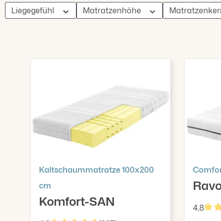
Liegegefühl
Matratzenhöhe
Matratzenke
Kaltschaummatratze 100x200
Comfor
Rav
cm
Komfort-SAN
4,8
Durc