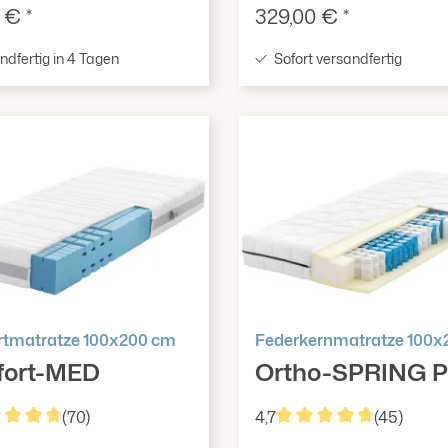
fspreis:
Verkaufspreis:
 € *
329,00 € *
dfertig in 4 Tagen
Sofort versandfertig
tmatratze 100x200 cm
Federkernmatratze 100x
fort-MED
Ortho-SPRING 
(70)
4,7
(45)
hschnittliche Bewertung von 4.73 von 5 Sternen
Durchschnittliche Bew