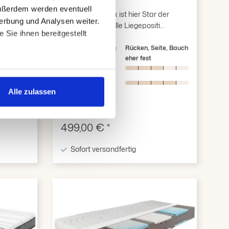
ertung von 4.82 von 5 Sternen
Durchschnittliche Bewertung von 4.84 v
Außerdem werden eventuell
00%
100 % Latex ist hier Star der
erbung und Analysen weiter.
ch Ho...
Show: Für alle Liegepositi...
Sie ihnen bereitgestellt
Mehr
ite
Schlafposition:
Rücken, Seite, Bauch
Liegegefühl:
eher fest
Belüftung:
ngemessenheitsbeschluss oder
Druck-
 und in den
entlastung:
Alle zulassen
icken, willigen Sie in die
h ein. Sie können Ihre
Verkaufspreis:
499,00 € *
Sofort versandfertig