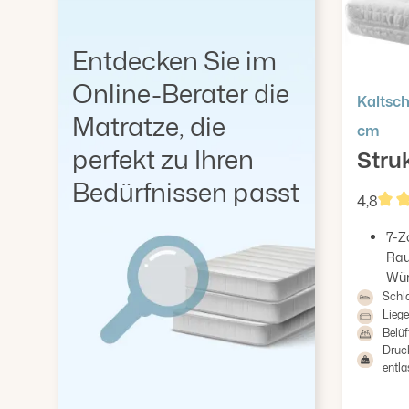
Entdecken Sie im
Online-Berater die
Kaltsc
Matratze, die
cm
perfekt zu Ihren
Stru
Bedürfnissen passt
4,8
Durc
7-Z
Rau
Würf
Schla
Liege
Belüf
Druc
entla