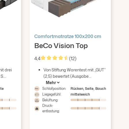
Comfortmatratze 100x200 cm
BeCo Vision Top
4,4
(12)
ertung von 4.31 von 5 Sternen
Durchschnittliche Bewertung von 4.42 v
t drei
Von Stiftung Warentest mit „GUT“
S...
(2,5) bewertet (Ausgabe...
Mehr
ite
Schlafposition:
Rücken, Seite, Bauch
Liegegefühl:
mittelweich
Belüftung:
Druck-
entlastung: