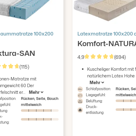
haummatratze 100x200
Latexmatratze 100x200
Komfort-NATUR
ktura-SAN
4,9
(694)
Durchschnittliche Bew
(115)
Kuscheliger Komfort mit
hschnittliche Bewertung von 4.84 von 5 Sternen
natürlichem Latex Hohe S
onen-Matratze mit
Mehr
mgewicht 60 Der
Schlafposition:
Rücken, Se
elschnitt er...
Mehr
Liegegefühl:
mittelweich
fposition:
Rücken, Seite, Bauch
Belüftung:
gefühl:
mittelweich
Druck-
tung:
entlastung:
k-
stung: