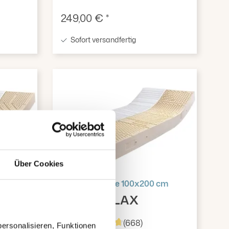
Verkaufspreis:
249,00 € *
Sofort versandfertig
Über Cookies
 cm
Latexmatratze 100x200 cm
Ravo-RELAX
4,8
(668)
ersonalisieren, Funktionen