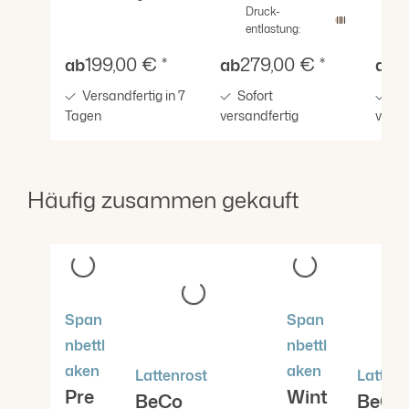
Druck-
entlastung:
Verkaufspreis:
Verkaufspreis:
Verk
199,00 € *
279,00 € *
3
ab
ab
ab
Versandfertig in 7
Sofort
Sof
Tagen
versandfertig
versa
Häufig zusammen gekauft
Produktgalerie überspringen
Span
Span
nbettl
nbettl
aken
aken
Lattenrost
Lattenr
Pre
Wint
BeCo
BeCo