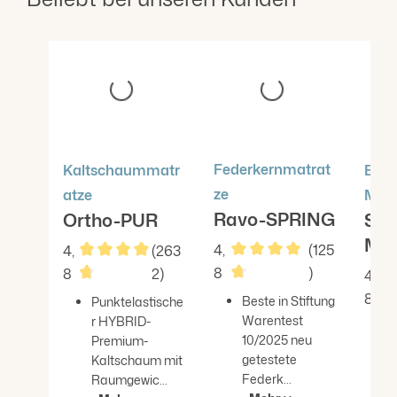
Produktgalerie überspringen
Federkernmatrat
Kaltschaummatr
Erg
ze
atze
Matr
Ravo-SPRING
Ortho-PUR
Str
ME
4,
(125
4,
(263
8
)
8
2)
4,
Durchschnittliche Bewer
Durchschnittliche Bewertung von 4.83 von 5 St
8
Beste in Stiftung
Punktelastische
Du
Warentest
r HYBRID-
10/2025 neu
Premium-
getestete
Kaltschaum mit
Federk...
Raumgewic...