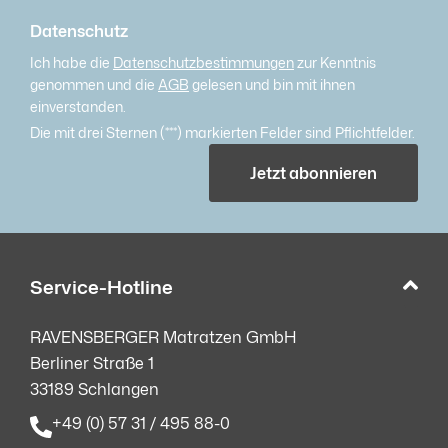
Datenschutz
Ich habe die
Datenschutzbestimmungen
zur Kenntnis
genommen und die
AGB
gelesen und bin mit ihnen
einverstanden.
Die mit drei Sternen (***) markierten Felder sind Pflichtfelder.
Jetzt abonnieren
Service-Hotline
RAVENSBERGER Matratzen GmbH
Berliner Straße 1
33189 Schlangen
+49 (0) 57 31 / 495 88-0