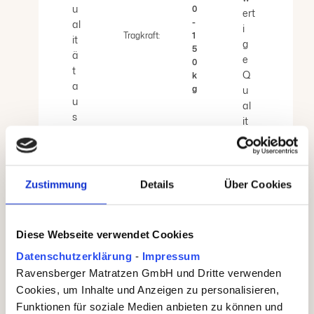
u
0
ert
-
al
i
Tragkraft:
1
it
g
5
ä
e
0
t
Q
k
a
g
u
u
al
s
Tragk
it
9
ä
7
t
%
a
B
u
Zustimmung
Details
Über Cookies
a
s
u
8
m
0
Diese Webseite verwendet Cookies
w
%
ol
Datenschutzerklärung
-
Impressum
B
le
Ravensberger Matratzen GmbH und Dritte verwenden
a
u
Cookies, um Inhalte und Anzeigen zu personalisieren,
u
n
m
Funktionen für soziale Medien anbieten zu können und