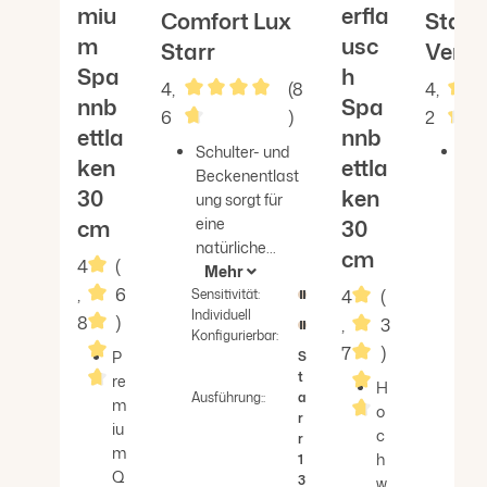
miu
erfla
Comfort Lux
Star 
m
usc
Starr
Verst
Spa
h
4,
(8
4,
nnb
Spa
6
)
2
ettla
nnb
Durchschnittliche Bewertung von 4.6
Durc
Schulter- und
Lat
ken
ettla
Beckenentlast
zur
30
ken
ung sorgt für
Sel
eine
mit
cm
30
natürliche...
ela
cm
4
(
Mehr
Fede
,
6
M
4
(
Sensitivität:
Individuell
Sensi
8
)
,
3
Konfigurierbar:
Indiv
7
)
P
S
Konfi
t
re
H
Ausführung::
a
Durchschnittliche Bewertung von 4.83 von 5 Ste
m
o
r
iu
Durchschnittlic
c
r
m
h
1
Ausfü
Q
3
w