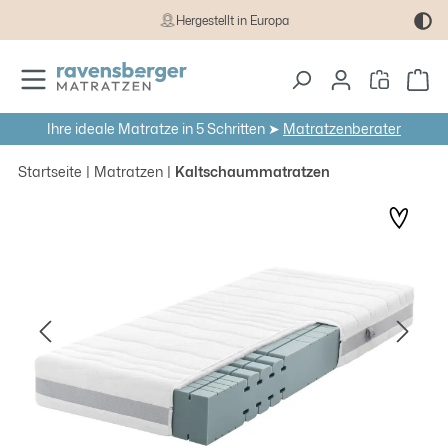
Hergestellt in Europa
Zum Hauptinhalt springen
Wa
Ihre ideale Matratze in 5 Schritten ➤
Matratzenberater
Startseite
Matratzen
Kaltschaummatratzen
Bildergalerie überspringen