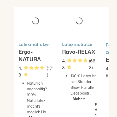
Produktgalerie überspringen
Latexmatratze
Latexmatratze
Fede
Ergo-
Ravo-RELAX
ze
NATURA
Erg
4,
(66
8
8)
4,
(171
4,
Durchschnittliche Bewert
8
)
9
100 % Latex ist
Durchschnittliche Bewertung von 4.82 von 5 S
hier Star der
Du
Natürlich
P
Show: Für alle
nachhaltig?
T
Liegepositi...
100%
e
Mehr
Naturlatex
z
R
macht’s
b
ü
möglich Ho...
c