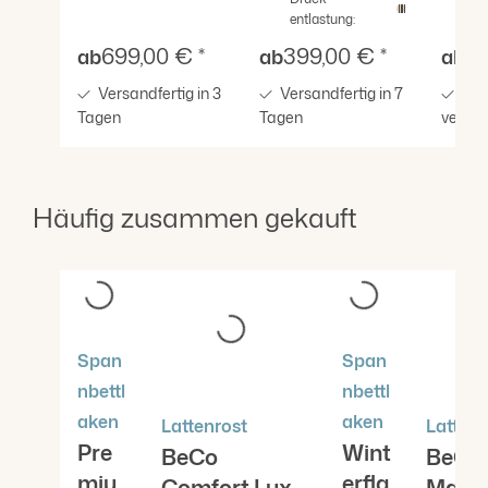
entlastung:
Verkaufspreis:
Verkaufspreis:
Verka
699,00 € *
399,00 € *
44
ab
ab
ab
Versandfertig in 3
Versandfertig in 7
Sof
Tagen
Tagen
versan
Häufig zusammen gekauft
Produktgalerie überspringen
Span
Span
nbettl
nbettl
aken
aken
Lattenrost
Lattenr
Pre
Wint
BeCo
BeCo
miu
erfla
Comfort Lux
Maste