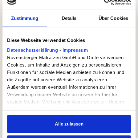
e
e
3
ei
0
Zustimmung
Details
Über Cookies
g
c
n
m
et
-
Diese Webseite verwendet Cookies
fü
g
r
e
Datenschutzerklärung
-
Impressum
M
ei
Ravensberger Matratzen GmbH und Dritte verwenden
a
g
Cookies, um Inhalte und Anzeigen zu personalisieren,
tr
n
Funktionen für soziale Medien anbieten zu können und
a
et
die Zugriffe auf unsere Website zu analysieren.
tz
fü
Außerdem werden eventuell Informationen zu Ihrer
e
r
Verwendung unserer Website an unsere Partner für
n
M
bi
soziale Medien, Werbung und Analysen weiter. Unsere
a
s
Partner führen diese Informationen möglicherweise mit
tr
2
weiteren Daten zusammen, die Sie ihnen bereitgestellt
a
2
tz
haben oder die sie im Rahmen Ihrer Nutzung der Dienste
Alle zulassen
c
e
gesammelt haben.
m
n