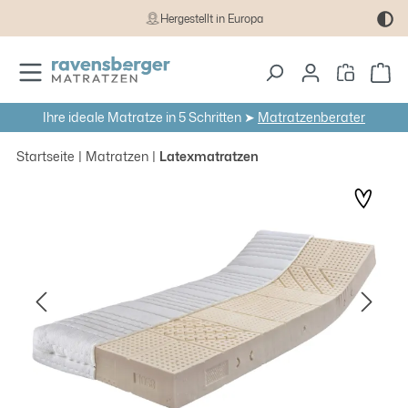
Hergestellt in Europa
Zum Hauptinhalt springen
Wa
Ihre ideale Matratze in 5 Schritten ➤
Matratzenberater
Startseite
Matratzen
Latexmatratzen
Bildergalerie überspringen