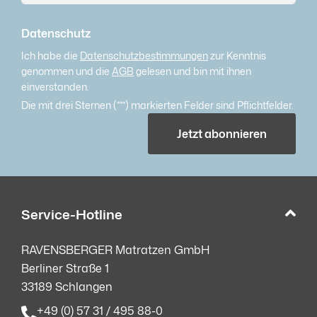
Datenschutz
Ich habe die
Datenschutzbestimmungen
zur Kenntnis
genommen und die
AGB
gelesen und bin mit ihnen
einverstanden.
Die mit drei Sternen (***) markierten Felder sind Pflichtfelder.
Jetzt abonnieren
Service-Hotline
RAVENSBERGER Matratzen GmbH
Berliner Straße 1
33189 Schlangen
+49 (0) 57 31 / 495 88-0