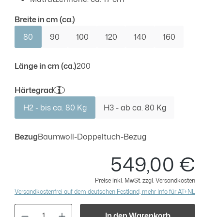
auswählen
Breite in cm (ca.)
80
90
100
120
140
160
auswählen
Länge in cm (ca.)
200
auswählen
Härtegrad
H2 - bis ca. 80 Kg
H3 - ab ca. 80 Kg
auswählen
Bezug
Baumwoll-Doppeltuch-Bezug
549,00 €
Regulä
Preise inkl. MwSt. zzgl. Versandkosten
Versandkostenfrei auf dem deutschen Festland, mehr Info für AT+NL
Produkt Anzahl: Gib den gewünschten Wert
In den Warenkorb