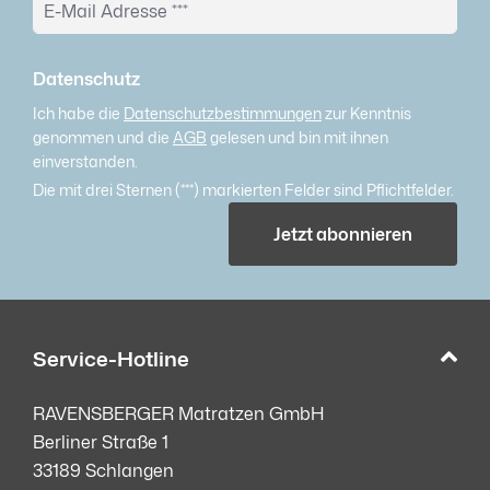
Datenschutz
Ich habe die
Datenschutzbestimmungen
zur Kenntnis
genommen und die
AGB
gelesen und bin mit ihnen
einverstanden.
Die mit drei Sternen (***) markierten Felder sind Pflichtfelder.
Jetzt abonnieren
Service-Hotline
RAVENSBERGER Matratzen GmbH
Berliner Straße 1
33189 Schlangen