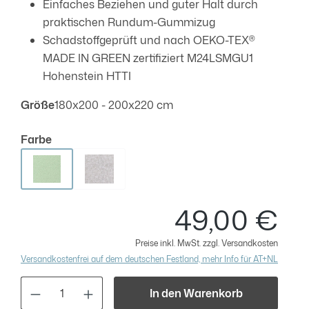
Einfaches Beziehen und guter Halt durch
praktischen Rundum-Gummizug
Schadstoffgeprüft und nach OEKO-TEX®
MADE IN GREEN zertifiziert M24LSMGU1
Hohenstein HTTI
auswählen
Größe
180x200 - 200x220 cm
auswählen
Farbe
Eukalyptus
Natur
49,00 €
Regulä
Preise inkl. MwSt. zzgl. Versandkosten
Versandkostenfrei auf dem deutschen Festland, mehr Info für AT+NL
Produkt Anzahl: Gib den gewünschten Wert
In den Warenkorb