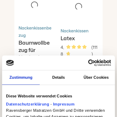
Nackenkissenbe
Nackenkissen
zug
Latex
Baumwollbe
4,
(111
zug für
8
)
Nackenkisse
Durchschnittliche Bewert
Nackenstützkiss
n Latex
en mit
5
(1)
hochwertigem
Zustimmung
Details
Über Cookies
Kern aus 50 %
Durchschnittliche Bewertung von 5 von 5 Sterne
Hochwertige,
Naturlatex
atmungsaktiv
Flaches Kissen
e
Diese Webseite verwendet Cookies
mit einer Höhe
Eigenschaften
von ca. 12 cm –
Datenschutzerklärung
-
Impressum
durch 50%
besonders für
Ravensberger Matratzen GmbH und Dritte verwenden
Baumwolle
schmalere
und 50% PES
Cookies, um Inhalte und Anzeigen zu personalisieren,