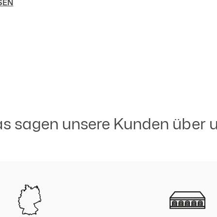
SEN
iede zur amerikanischen
Charakter und Charme.
ng.
s sagen unsere Kunden über 