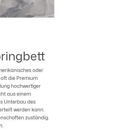
ringbett
merikanisches oder
t oft die Premium
ndung hochwertiger
icht aus einem
ls Unterbau des
erteilt werden kann.
enschaften zuständig.
n.