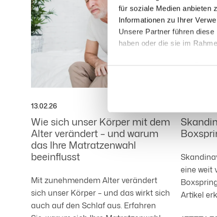
für soziale Medien anbieten 
Informationen zu Ihrer Verw
Unsere Partner führen diese 
haben oder die sie im Rahm
Dabei kann auch eine Übermi
geeignete Garantie erfolgen.
Datenschutzhinweisen unter de
oben beschriebene Verarbeitu
13.02.26
23.01.26
Einwilligung jederzeit von d
Wie sich unser Körper mit dem
Skandin
Alter verändert – und warum
Boxspri
das Ihre Matratzenwahl
beeinflusst
Skandinav
eine weit 
Mit zunehmendem Alter verändert
Boxspring
sich unser Körper – und das wirkt sich
Artikel er
auch auf den Schlaf aus. Erfahren
Funktion 