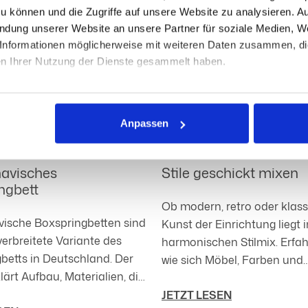
zu können und die Zugriffe auf unsere Website zu analysieren. 
endung unserer Website an unsere Partner für soziale Medien, W
Informationen möglicherweise mit weiteren Daten zusammen, die 
en Ihrer Nutzung der Dienste gesammelt haben.
ttlung Ihrer personenbezogenen Daten in ein Drittland ohne A
 Informationen zu den damit verbundenen Risiken finden Sie hier
Anpassen
m Abschnitt „Drittlandtransfer“. Indem Sie auf „Alle zulassen“ kl
ng und auch in die Datenübermittlung an Drittländer ausdrücklic
15.01.26
er Cookie-Erklärung auf unserer Website ändern oder widerrufen.
avisches
Stile geschickt mixen
ngbett
Ob modern, retro oder klass
ische Boxspringbetten sind
Kunst der Einrichtung liegt 
verbreitete Variante des
harmonischen Stilmix. Erfah
betts in Deutschland. Der
wie sich Möbel, Farben und
klärt Aufbau, Materialien, die
Materialien geschickt komb
des Toppers sowie die
JETZT LESEN
lassen – für Wohnräume mi