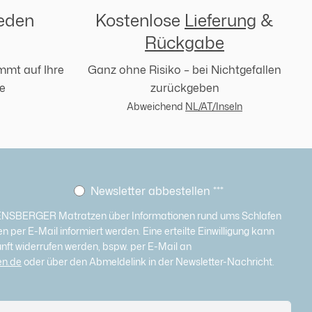
jeden
Kostenlose
Lieferung
&
Rückgabe
mmt auf Ihre
Ganz ohne Risiko – bei Nichtgefallen
e
zurückgeben
Abweichend
NL/AT/Inseln
Newsletter abbestellen
***
ENSBERGER Matratzen über Informationen rund ums Schlafen
 per E-Mail informiert werden. Eine erteilte Einwilligung kann
unft widerrufen werden, bspw. per E-Mail an
en.de
oder über den Abmeldelink in der Newsletter-Nachricht.