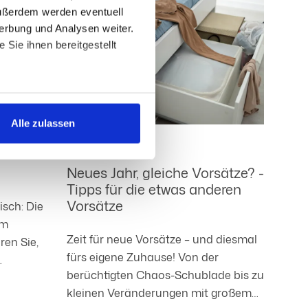
Außerdem werden eventuell
erbung und Analysen weiter.
Sie ihnen bereitgestellt
ngemessenheitsbeschluss oder
 und in den
Alle zulassen
icken, willigen Sie in die
h ein. Sie können Ihre
01.01.26
Neues Jahr, gleiche Vorsätze? -
Tipps für die etwas anderen
Vorsätze
isch: Die
im
Zeit für neue Vorsätze – und diesmal
ren Sie,
fürs eigene Zuhause! Von der
berüchtigten Chaos-Schublade bis zu
inieren
kleinen Veränderungen mit großem
t