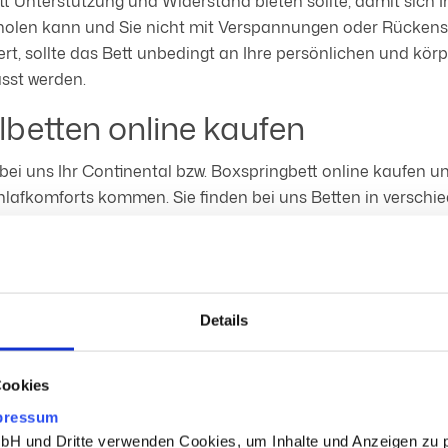
tt Unterstützung und Widerstand bieten sollte, damit sich 
holen kann und Sie nicht mit Verspannungen oder Rücke
rt, sollte das Bett unbedingt an Ihre persönlichen und kör
sst werden.
betten online kaufen
ei uns Ihr Continental bzw. Boxspringbett online kaufen u
afkomforts kommen. Sie finden bei uns Betten in verschi
neuen Bett Ihr Schlafzimmer ganz individuell einrichten kön
kel
Details
Cookies
pressum
 und Dritte verwenden Cookies, um Inhalte und Anzeigen zu p