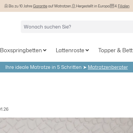
Bis zu 10 Jahre
Garantie
auf Matratzen
Hergestellt in Europa
4
Filialen
Boxspringbetten
Lattenroste
Topper & Bet
Ihre ideale Matratze in 5 Schritten ➤
Matratzenberater
01.26