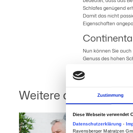
bedeutet, dass das Be
Schlafes genügend er
Damit das nicht passie
Eigenschaften angepa
Continental
Nun können Sie auch b
Genuss des hohen Schl
sodass Sie mit Ihrem 
Weitere aktuelle Arti
Zustimmung
Diese Webseite verwendet 
Datenschutzerklärung
-
Im
Ravensberger Matratzen GmbH