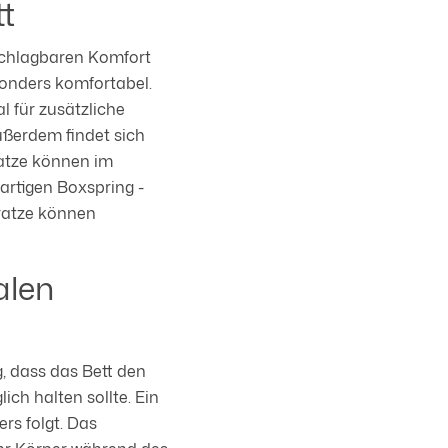
tt
schlagbaren Komfort
sonders komfortabel.
l für zusätzliche
ußerdem findet sich
ratze können im
artigen Boxspring -
tratze können
alen
g, dass das Bett den
ch halten sollte. Ein
rs folgt. Das