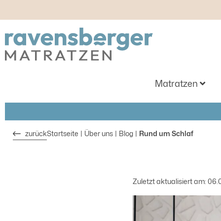
m Hauptinhalt springen
Zur Suche springen
Zur Hauptnavigation springen
Matratzen
zurück
Startseite
Über uns
Blog
Rund um Schlaf
Zuletzt aktualisiert am: 06.