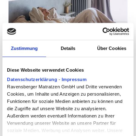
Zustimmung
Details
Über Cookies
23.01.26
Skandinavisches Boxspringbett
Diese Webseite verwendet Cookies
Datenschutzerklärung
-
Impressum
Skandinavische Boxspringbetten sind eine weit
Ravensberger Matratzen GmbH und Dritte verwenden
verbreitete Variante des Boxspringbetts in
Cookies, um Inhalte und Anzeigen zu personalisieren,
Deutschland. Der Artikel erklärt Aufbau,
Funktionen für soziale Medien anbieten zu können und
Materialien, die Funktion des Toppers sowie die
die Zugriffe auf unsere Website zu analysieren.
Unterschiede zur amerikanischen Ausführung.
Außerdem werden eventuell Informationen zu Ihrer
JETZT LESEN
Verwendung unserer Website an unsere Partner für
soziale Medien, Werbung und Analysen weiter. Unsere