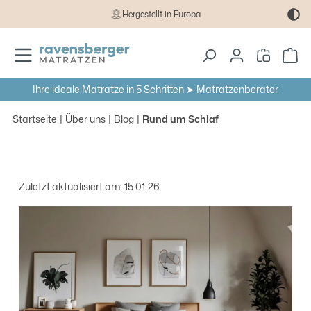
Hergestellt in Europa
Zum Hauptinhalt springen
Wa
Ihre ideale Matratze in 5 Schritten ➤
Matratzenberater
Startseite
Über uns
Blog
Rund um Schlaf
Zuletzt aktualisiert am: 15.01.26