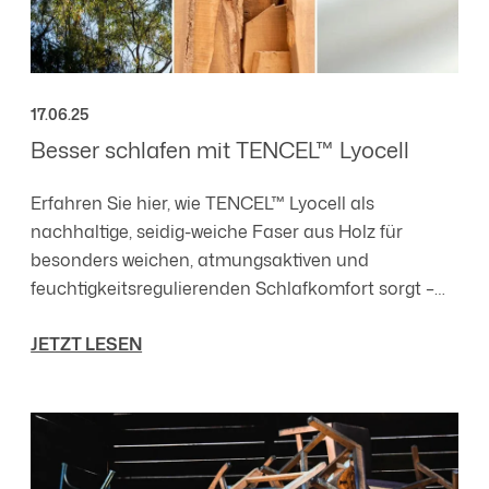
17.06.25
Besser schlafen mit TENCEL™ Lyocell
Erfahren Sie hier, wie TENCEL™ Lyocell als
nachhaltige, seidig-weiche Faser aus Holz für
besonders weichen, atmungsaktiven und
feuchtigkeitsregulierenden Schlafkomfort sorgt –
ideal für empfindliche Haut und ein frisches,
JETZT LESEN
hygienisches Schlafklima.