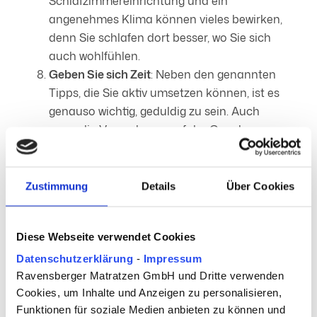
Schlafzimmereinrichtung und ein
angenehmes Klima können vieles bewirken,
denn Sie schlafen dort besser, wo Sie sich
auch wohlfühlen.
Geben Sie sich Zeit
: Neben den genannten
Tipps, die Sie aktiv umsetzen können, ist es
genauso wichtig, geduldig zu sein. Auch
wenn die Versuchung, auf der Couch zu
schlafen, verlockend ist, sollten Sie sich
konsequent auf Ihrer neuen Matratze zur
Ruhe legen. Nur so geben Sie Ihrem Körper
Zustimmung
Details
Über Cookies
die Möglichkeit, sich an die neue
Schlafumgebung zu gewöhnen.
Diese Webseite verwendet Cookies
Datenschutzerklärung
-
Impressum
Ravensberger Matratzen GmbH und Dritte verwenden
Wann sollte man
Cookies, um Inhalte und Anzeigen zu personalisieren,
reagieren?
Funktionen für soziale Medien anbieten zu können und