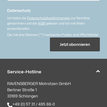
Datenschutz
Ich habe die
Datenschutzbestimmungen
zur Kenntnis
genommen und die
AGB
gelesen und bin mit ihnen
einverstanden.
Die mit drei Sternen (***) markierten Felder sind Pflichtfelder.
Jetzt abonnieren
Service-Hotline
RAVENSBERGER Matratzen GmbH
Berliner Straße 1
33189 Schlangen
+49 (0) 57 31 / 495 88-0