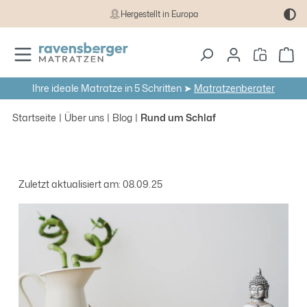
Hergestellt in Europa
Zum Hauptinhalt springen
Wa
Ihre ideale Matratze in 5 Schritten ➤
Matratzenberater
Startseite
Über uns
Blog
Rund um Schlaf
Zuletzt aktualisiert am: 08.09.25