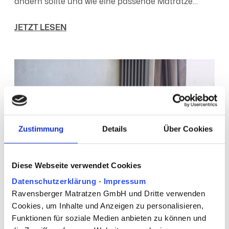
ändern sollte und wie eine passende Matratze
Druckstellen entlastet, um erholsamen Schlaf zu
JETZT LESEN
fördern.
Zustimmung
Details
Über Cookies
Diese Webseite verwendet Cookies
Datenschutzerklärung
-
Impressum
Ravensberger Matratzen GmbH und Dritte verwenden
Cookies, um Inhalte und Anzeigen zu personalisieren,
23.01.26
Funktionen für soziale Medien anbieten zu können und
Skandinavisches Boxspringbett