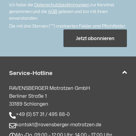
Ich habe die
Datenschutzbestimmungen
zur Kenntnis
genommen und die
AGB
gelesen und bin mit ihnen
einverstanden.
Die mit drei Sternen (***) markierten Felder sind Pflichtfelder.
Jetzt abonnieren
Service-Hotline
RAVENSBERGER Matratzen GmbH
Berliner Straße 1
33189 Schlangen
+49 (0) 57 31 / 495 88-0
kontakt@ravensberger-matratzen.de
Mo.-Do. 09:00 - 12:00 Uhr; 14:00 - 17:00 Uhr