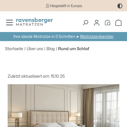
Hergestellt in Europa
Zum Hauptinhalt springen
Wa
Ihre ideale Matratze in 5 Schritten ➤
Matratzenberater
Startseite
Über uns
Blog
Rund um Schlaf
Zuletzt aktualisiert am: 15.10.25