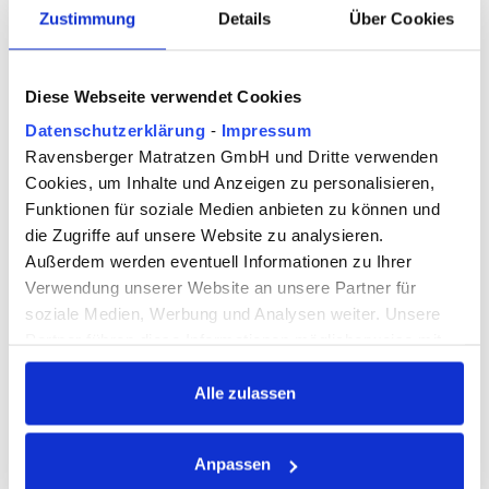
Skandinavische Boxspringbetten sind eine weit
Zustimmung
Details
Über Cookies
verbreitete Variante des Boxspringbetts in
Deutschland. Der Artikel erklärt Aufbau,
Diese Webseite verwendet Cookies
Materialien, die Funktion des Toppers sowie die
Unterschiede zur amerikanischen Ausführung.
Datenschutzerklärung
-
Impressum
JETZT LESEN
Ravensberger Matratzen GmbH und Dritte verwenden
Cookies, um Inhalte und Anzeigen zu personalisieren,
Funktionen für soziale Medien anbieten zu können und
die Zugriffe auf unsere Website zu analysieren.
Außerdem werden eventuell Informationen zu Ihrer
Verwendung unserer Website an unsere Partner für
soziale Medien, Werbung und Analysen weiter. Unsere
Partner führen diese Informationen möglicherweise mit
weiteren Daten zusammen, die Sie ihnen bereitgestellt
haben oder die sie im Rahmen Ihrer Nutzung der Dienste
Alle zulassen
gesammelt haben.
Anpassen
Dabei kann auch eine Übermittlung Ihrer