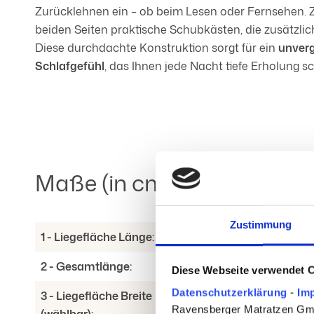
Zurücklehnen ein – ob beim Lesen oder Fernsehen. 
beiden Seiten praktische Schubkästen, die zusätzli
Diese durchdachte Konstruktion sorgt für ein
unverg
Schlafgefühl
, das Ihnen jede Nacht tiefe Erholung s
Maße (in cm)
Zustimmung
1 - Liegefläche Länge:
200 cm
2 - Gesamtlänge:
Liegefläche Länge + 12 cm
Diese Webseite verwendet 
Datenschutzerklärung
-
Im
3 - Liegefläche Breite
140 | 160 | 180 | 200 cm
Ravensberger Matratzen GmbH
(wählbar):