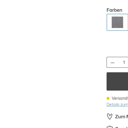
au
Farben
Hell
Produk
Versandfe
Details zu
Zum M