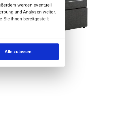
Außerdem werden eventuell
erbung und Analysen weiter.
Sie ihnen bereitgestellt
ngemessenheitsbeschluss oder
 und in den
Alle zulassen
icken, willigen Sie in die
h ein. Sie können Ihre