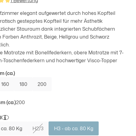
1 Bewertung
nittliche Bewertung von 5 von 5 Sternen
fzimmer elegant aufgewertet durch hohes Kopfteil
atisch gestepptes Kopfteil für mehr Ästhetik
zlicher Stauraum dank integrierten Schubfächern
n Farben Anthrazit, Beige, Hellgrau und Schwarz
lich.
e Matratze mit Bonellfederkern, obere Matratze mit 7-
-Taschenfederkern und hochwertiger Visco-Topper
auswählen
cm (ca.)
160
180
200
auswählen
m (ca.)
200
auswählen
d
 ca. 80 Kg
H2/3
H3 - ab ca. 80 Kg
(Diese Option ist zurzeit nicht verfügbar.)