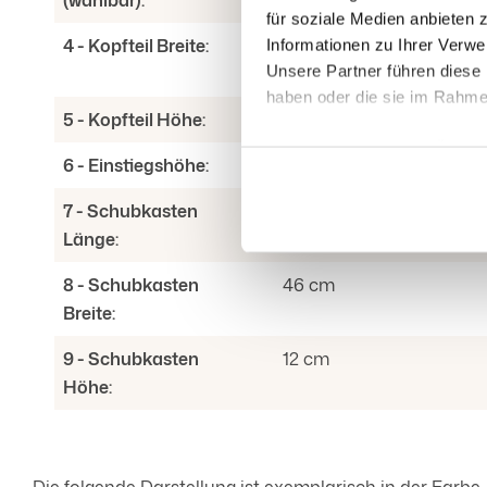
für soziale Medien anbieten 
4 - Kopfteil Breite:
Liegefläche Breite + 20 
Informationen zu Ihrer Verw
Unsere Partner führen diese 
Seiten ca. 10 cm über)
haben oder die sie im Rahm
5 - Kopfteil Höhe:
113 cm
Dabei kann auch eine Übermi
6 - Einstiegshöhe:
65 cm
geeignete Garantie erfolgen.
Datenschutzhinweisen unter de
7 - Schubkasten
115 cm
oben beschriebene Verarbeitu
Länge:
Einwilligung jederzeit von d
8 - Schubkasten
46 cm
Breite:
9 - Schubkasten
12 cm
Höhe:
Die folgende Darstellung ist exemplarisch in der Farbe 