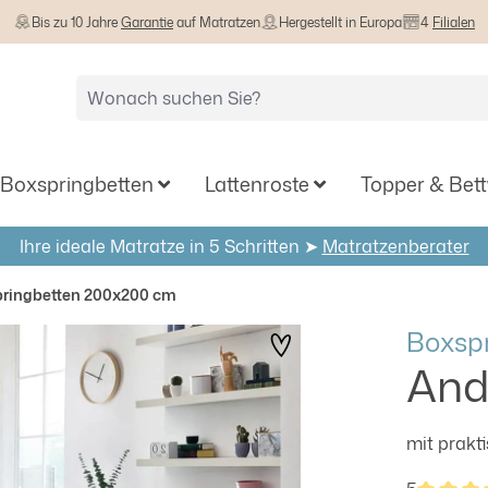
Bis zu 10 Jahre
Garantie
auf Matratzen
Hergestellt in Europa
4
Filialen
Boxspringbetten
Lattenroste
Topper & Bet
Ihre ideale Matratze in 5 Schritten ➤
Matratzenberater
ringbetten 200x200 cm
Boxspr
And
mit prakt