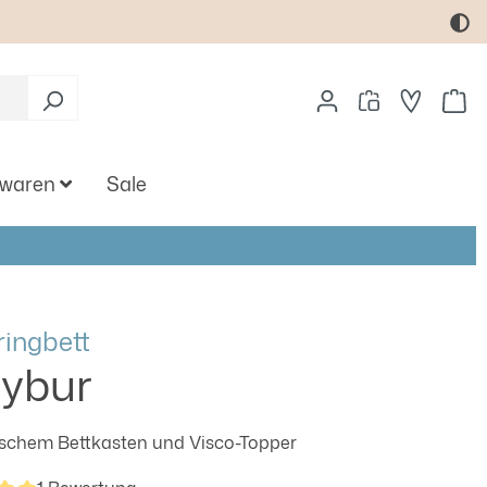
Wa
twaren
Sale
ingbett
ybur
ischem Bettkasten und Visco-Topper