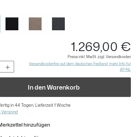
swählen
grau
Schwarz
Beige
Anthrazit
1.269,00 €
Re
Preise inkl. MwSt. zzgl. Versandkosten
t Anzahl: Gib den gewünschten Wert ein 
Versandkostenfrei auf dem deutschen Festland, mehr Info für
AT+NL
In den Warenkorb
rtig in 44 Tagen, Lieferzeit 1 Woche
m Versand
erkzettel hinzufügen