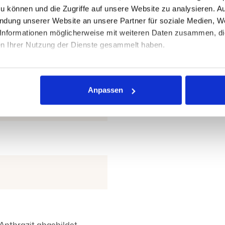
zu können und die Zugriffe auf unsere Website zu analysieren. 
cm (Kopfteil steht an beiden
endung unserer Website an unsere Partner für soziale Medien, W
Informationen möglicherweise mit weiteren Daten zusammen, die 
en Ihrer Nutzung der Dienste gesammelt haben.
ttlung Ihrer personenbezogenen Daten in ein Drittland ohne A
 Informationen zu den damit verbundenen Risiken finden Sie hier
Anpassen
m Abschnitt „Drittlandtransfer“. Indem Sie auf „Alle zulassen“ kl
ng und auch in die Datenübermittlung an Drittländer ausdrücklic
er Cookie-Erklärung auf unserer Website ändern oder widerrufen.
Anthrazit abgebildet.