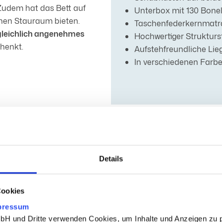
Zudem hat das Bett auf
Unterbox mit 130 Bonel
chen Stauraum bieten.
Taschenfederkernmatrat
leichlich angenehmes
Hochwertiger Strukturs
chenkt.
Aufstehfreundliche Li
In verschiedenen Farb
Details
 (Kopfteil Tiefe)
Cookies
pressum
 und Dritte verwenden Cookies, um Inhalte und Anzeigen zu p