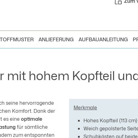
Zum V
TOFFMUSTER
ANLIEFERUNG
AUFBAUANLEITUNG
P
r mit hohem Kopfteil un
ch seine hervorragende
Merkmale
ichen Komfort. Dank der
t es eine
optimale
Hohes Kopfteil (113 cm)
lastung
für sämtliche
Weich gepolsterte Seite
zudem zum entspannten
Schubkästen auf beide