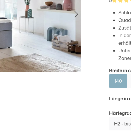
5
Durchsch
Schla
Quadr
Zusät
In de
erhält
Unter
Zonen
Breite in 
140
Länge in c
Härtegra
H2 - bis