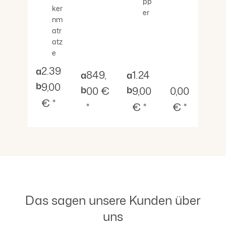
pp
ker
er
nm
atr
atz
e
Verkaufspreis:
2.39
a
Verkaufspreis:
Verkaufspreis:
849,
1.24
a
a
b
9,00
Verkaufspreis
b
b
00 €
9,00
0,00
€ *
*
€ *
€ *
Das sagen unsere Kunden über
uns