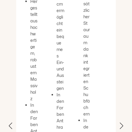
Her
sät
cm
ges
zlic
erm
tellt
her
ögli
aus
St
cht
hoc
aur
ein
hw
au
beq
erti
m
ue
ge
da
me
m,
nk
s
rob
int
Ein-
ust
egr
und
em
iert
Aus
Ma
en
stei
ssiv
Sc
gen
hol
hu
In
z
bfä
den
In
ch
Far
den
ern
ben
Far
In
Ant
ben
de
hra
Ant