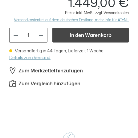
1.449,00 €
Preise inkl. MwSt. zzgl. Versandkosten
Versandkostenfrei auf dem deutschen Festland, mehr Info für AT+NL
Produkt Anzahl: Gib den gewünschten Wert
In den Warenkorb
Versandfertig in 44 Tagen, Lieferzeit 1 Woche
Details zum Versand
Zum Merkzettel hinzufügen
Zum Vergleich hinzufügen