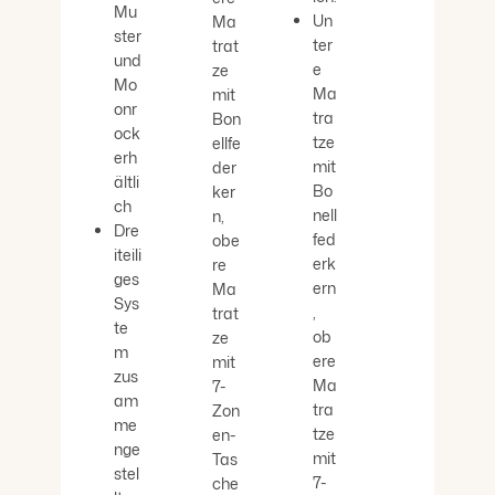
Mu
Un
Ma
ster
ter
trat
und
e
ze
Mo
Ma
mit
onr
tra
Bon
ock
tze
ellfe
erh
mit
der
ältli
Bo
ker
ch
nell
n,
Dre
fed
obe
iteili
erk
re
ges
ern
Ma
Sys
,
trat
te
ob
ze
m
ere
mit
zus
Ma
7-
am
tra
Zon
me
tze
en-
nge
mit
Tas
stel
7-
che