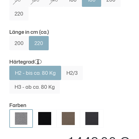
(Diese Option ist zurzeit nicht verfügbar.)
(Diese Option ist zurzeit nicht verfügbar.)
(Diese Option ist zurzeit nicht verfügbar.)
220
auswählen
Länge in cm (ca.)
200
220
auswählen
Härtegrad
H2 - bis ca. 80 Kg
H2/3
H3 - ab ca. 80 Kg
auswählen
Farben
Hellgrau
Schwarz
Beige
Anthrazit
Regu