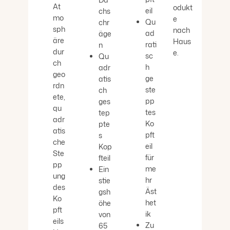
At
odukt
eil
chs
mo
e
Qu
chr
sph
nach
ad
äge
äre
Haus
rati
n
dur
e.
sc
Qu
ch
h
adr
geo
ge
atis
rdn
ste
ch
ete,
pp
ges
qu
tes
tep
adr
Ko
pte
atis
pft
s
che
eil
Kop
Ste
für
fteil
pp
me
Ein
ung
hr
stie
des
Äst
gsh
Ko
het
öhe
pft
ik
von
eils
Zu
65