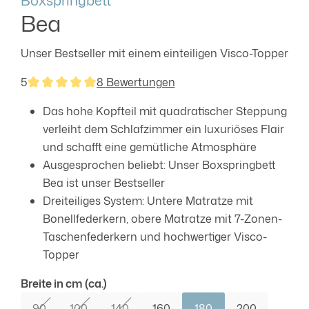
Bea
Unser Bestseller mit einem einteiligen Visco-Topper
5
8 Bewertungen
Durchschnittliche Bewertung von 5 von 5 Sternen
Das hohe Kopfteil mit quadratischer Steppung
verleiht dem Schlafzimmer ein luxuriöses Flair
und schafft eine gemütliche Atmosphäre
Ausgesprochen beliebt: Unser Boxspringbett
Bea ist unser Bestseller
Dreiteiliges System: Untere Matratze mit
Bonellfederkern, obere Matratze mit 7-Zonen-
Taschenfederkern und hochwertiger Visco-
Topper
auswählen
Breite in cm (ca.)
90
100
140
160
180
200