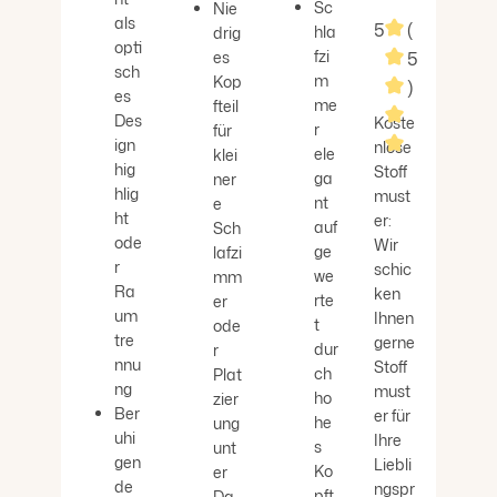
Durchschnittliche Bewer
Sc
Nie
als
5
(
hla
drig
opti
fzi
es
5
sch
m
Kop
)
es
me
fteil
Des
Koste
r
für
ign
nlose
ele
klei
hig
Stoff
Durchschnitt
ga
ner
hlig
must
nt
e
ht
er:
auf
Sch
ode
Wir
ge
lafzi
r
schic
we
mm
Ra
ken
rte
er
um
Ihnen
t
ode
tre
gerne
dur
r
nnu
Stoff
ch
Plat
ng
must
ho
zier
Ber
er für
he
ung
uhi
Ihre
s
unt
gen
Liebli
Ko
er
de
ngspr
pft
Da