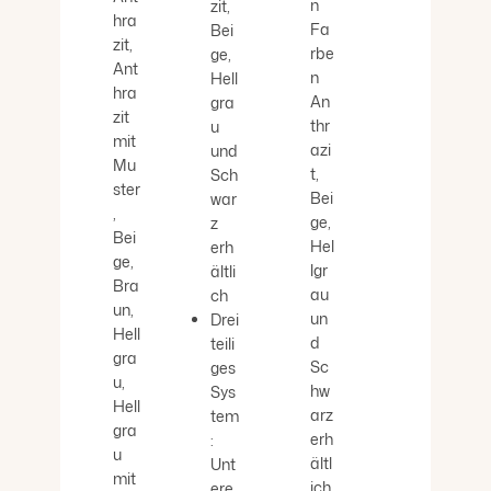
n
zit,
hra
Fa
Bei
zit,
rbe
ge,
Ant
n
Hell
hra
An
gra
zit
thr
u
mit
azi
und
Mu
t,
Sch
ster
Bei
war
,
ge,
z
Bei
Hel
erh
ge,
lgr
ältli
Bra
au
ch
un,
un
Drei
Hell
d
teili
gra
Sc
ges
u,
hw
Sys
Hell
arz
tem
gra
erh
:
u
ältl
Unt
mit
ich.
ere