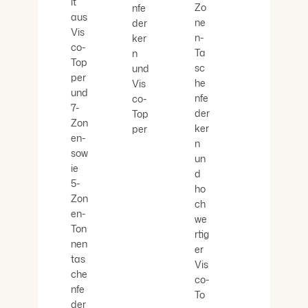
lt
Zo
nfe
aus
ne
der
Vis
n-
ker
co-
Ta
n
Top
sc
und
per
he
Vis
und
nfe
co-
7-
der
Top
Zon
ker
per
en-
n
sow
un
ie
d
5-
ho
Zon
ch
en-
we
Ton
rtig
nen
er
tas
Vis
che
co-
nfe
To
der