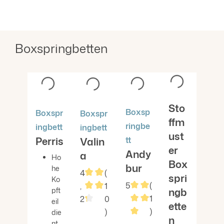
Boxspringbetten
Produktgalerie überspringen
Sto
Boxsp
Boxspr
Boxspr
ffm
ringbe
ingbett
ingbett
ust
Perris
Valin
tt
er
Andy
a
Ho
Box
bur
he
4
(
spri
Ko
5
(
,
1
ngb
pft
1
2
0
eil
ette
Durchschnittliche Bewertung von 4.2
)
)
die
n
nt