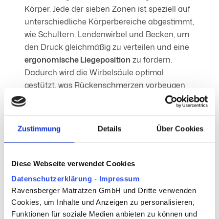
Körper. Jede der sieben Zonen ist speziell auf
unterschiedliche Körperbereiche abgestimmt,
wie Schultern, Lendenwirbel und Becken, um
den Druck gleichmäßig zu verteilen und eine
ergonomische Liegeposition
zu fördern.
Dadurch wird die Wirbelsäule optimal
gestützt, was Rückenschmerzen vorbeugen
kann.
Punktelastizität und
Zustimmung
Details
Über Cookies
Körperunterstützung
Durch die einzeln verpackten Federn
passt sich die Matratze punktgenau an
Diese Webseite verwendet Cookies
den Körper an und unterstützt besonders
Datenschutzerklärung
-
Impressum
schwerere Körperpartien optimal. Dies
Ravensberger Matratzen GmbH und Dritte verwenden
sorgt für eine ergonomische
Cookies, um Inhalte und Anzeigen zu personalisieren,
Liegeposition und hohen Schlafkomfort.
Funktionen für soziale Medien anbieten zu können und